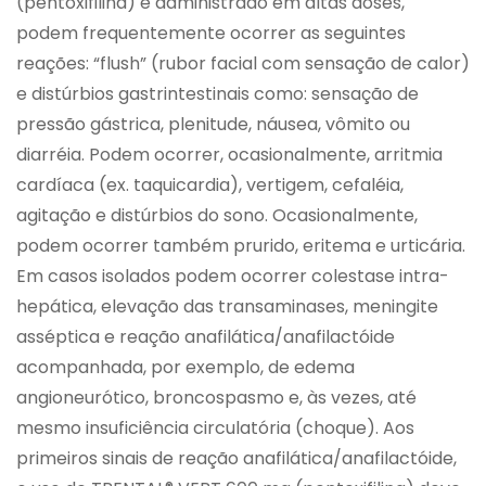
(pentoxifilina) é administrado em altas doses,
podem frequentemente ocorrer as seguintes
reações: “flush” (rubor facial com sensação de calor)
e distúrbios gastrintestinais como: sensação de
pressão gástrica, plenitude, náusea, vômito ou
diarréia. Podem ocorrer, ocasionalmente, arritmia
cardíaca (ex. taquicardia), vertigem, cefaléia,
agitação e distúrbios do sono. Ocasionalmente,
podem ocorrer também prurido, eritema e urticária.
Em casos isolados podem ocorrer colestase intra-
hepática, elevação das transaminases, meningite
asséptica e reação anafilática/anafilactóide
acompanhada, por exemplo, de edema
angioneurótico, broncospasmo e, às vezes, até
mesmo insuficiência circulatória (choque). Aos
primeiros sinais de reação anafilática/anafilactóide,