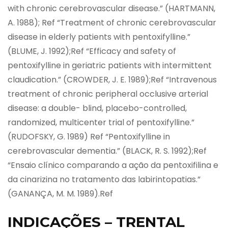
with chronic cerebrovascular disease.” (HARTMANN,
A. 1988); Ref “Treatment of chronic cerebrovascular
disease in elderly patients with pentoxifylline.”
(BLUME, J. 1992);Ref “Efficacy and safety of
pentoxifylline in geriatric patients with intermittent
claudication.” (CROWDER, J. E. 1989);Ref “Intravenous
treatment of chronic peripheral occlusive arterial
disease: a double- blind, placebo-controlled,
randomized, multicenter trial of pentoxifylline.”
(RUDOFSKY, G. 1989) Ref “Pentoxifylline in
cerebrovascular dementia.” (BLACK, R. S. 1992);Ref
“Ensaio clínico comparando a ação da pentoxifilina e
da cinarizina no tratamento das labirintopatias.”
(GANANÇA, M. M. 1989).Ref
INDICAÇÕES – TRENTAL