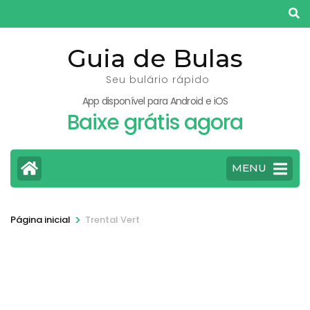
Pular
para
o
Guia de Bulas
conteúdo
Seu bulário rápido
(pressione
App disponível para Android e iOS
Enter)
Baixe grátis agora
MENU
>
Página inicial
Trental Vert