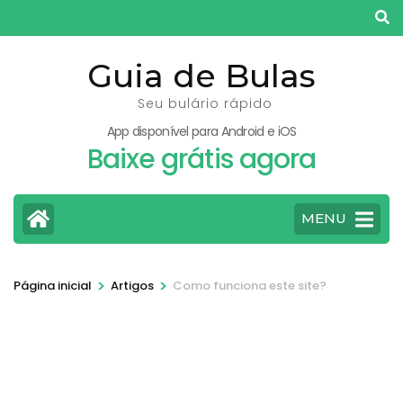
Pular
para
o
Guia de Bulas
conteúdo
Seu bulário rápido
(pressione
App disponível para Android e iOS
Enter)
Baixe grátis agora
MENU
>
>
Página inicial
Artigos
Como funciona este site?