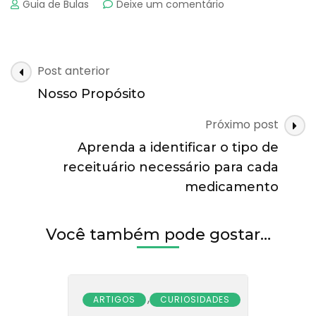
emComo
Guia de Bulas
Deixe um comentário
funciona
este
site?
Navegação
Post anterior
de
Nosso Propósito
posts
Próximo post
Aprenda a identificar o tipo de
receituário necessário para cada
medicamento
Você também pode gostar…
,
ARTIGOS
CURIOSIDADES