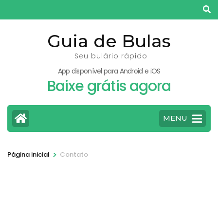
Pular
para
o
Guia de Bulas
conteúdo
Seu bulário rápido
(pressione
App disponível para Android e iOS
Enter)
Baixe grátis agora
MENU
>
Página inicial
Contato