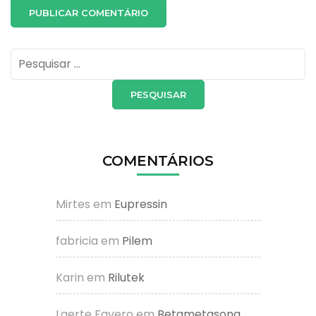
Pesquisar
por:
COMENTÁRIOS
Mirtes
em
Eupressin
fabricia
em
Pilem
Karin
em
Rilutek
Laerte Favero
em
Betametasona