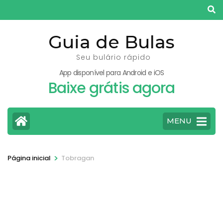
Pular
para
o
Guia de Bulas
conteúdo
Seu bulário rápido
(pressione
App disponível para Android e iOS
Enter)
Baixe grátis agora
MENU
>
Página inicial
Tobragan