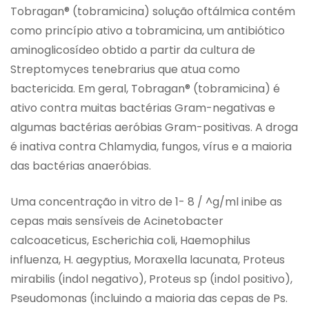
Tobragan® (tobramicina) solução oftálmica contém
como princípio ativo a tobramicina, um antibiótico
aminoglicosídeo obtido a partir da cultura de
Streptomyces tenebrarius que atua como
bactericida. Em geral, Tobragan® (tobramicina) é
ativo contra muitas bactérias Gram-negativas e
algumas bactérias aeróbias Gram-positivas. A droga
é inativa contra Chlamydia, fungos, vírus e a maioria
das bactérias anaeróbias.
Uma concentração in vitro de 1- 8 / ^g/ml inibe as
cepas mais sensíveis de Acinetobacter
calcoaceticus, Escherichia coli, Haemophilus
influenza, H. aegyptius, Moraxella lacunata, Proteus
mirabilis (indol negativo), Proteus sp (indol positivo),
Pseudomonas (incluindo a maioria das cepas de Ps.