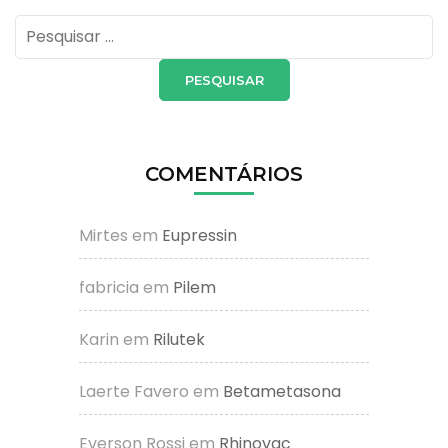
Pesquisar
por:
COMENTÁRIOS
Mirtes
em
Eupressin
fabricia
em
Pilem
Karin
em
Rilutek
Laerte Favero
em
Betametasona
Everson Rossi
em
Rhinovac