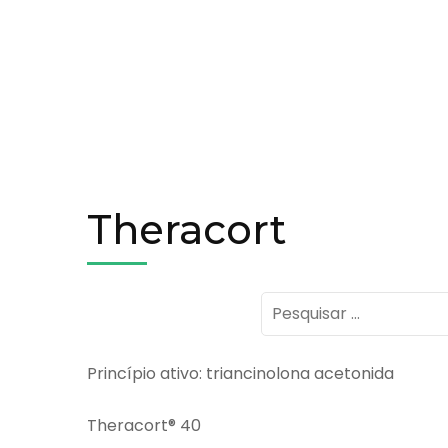
Theracort
Pesquisar
por:
Princípio ativo: triancinolona acetonida
Theracort® 40