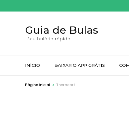
Pular
para
o
Guia de Bulas
conteúdo
(pressione
Seu bulário rápido
Enter)
INÍCIO
BAIXAR O APP GRÁTIS
COM
>
Página inicial
Theracort