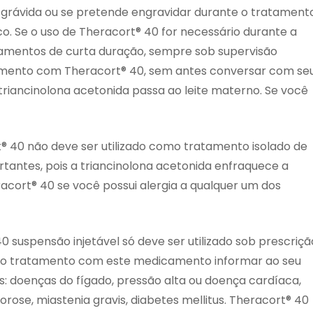
 grávida ou se pretende engravidar durante o tratamento
o. Se o uso de Theracort® 40 for necessário durante a
ratamentos de curta duração, sempre sob supervisão
amento com Theracort® 40, sem antes conversar com se
iancinolona acetonida passa ao leite materno. Se você
® 40 não deve ser utilizado como tratamento isolado de
ortantes, pois a triancinolona acetonida enfraquece a
racort® 40 se você possui alergia a qualquer um dos
suspensão injetável só deve ser utilizado sob prescriçã
e o tratamento com este medicamento informar ao seu
: doenças do fígado, pressão alta ou doença cardíaca,
orose, miastenia gravis, diabetes mellitus. Theracort® 40