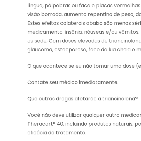
língua, pálpebras ou face e placas vermelhas
visão borrada, aumento repentino de peso, do
Estes efeitos colaterais abaixo são menos s
medicamento: insônia, náuseas e/ou vômitos,
ou sede, Com doses elevadas de triancinolona
glaucoma, osteoporose, face de lua cheia e
O que acontece se eu não tomar uma dose (
Contate seu médico imediatamente.
Que outras drogas afetarão a triancinolona?
Você não deve utilizar qualquer outro medi
Theracort® 40, incluindo produtos naturais, p
eficácia do tratamento.