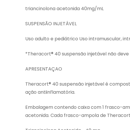
triancinolona acetonida 40mg/mL
SUSPENSÃO INJETÁVEL
Uso adulto e pediátrico Uso intramuscular, intr
*Theracort® 40 suspensão injetável não deve s
APRESENTAÇAO
Theracort® 40 suspensão injetável é compost
ação antiinflamatória.
Embalagem contendo caixa com 1 frasco-ampo
acetonida. Cada frasco-ampola de Theracort