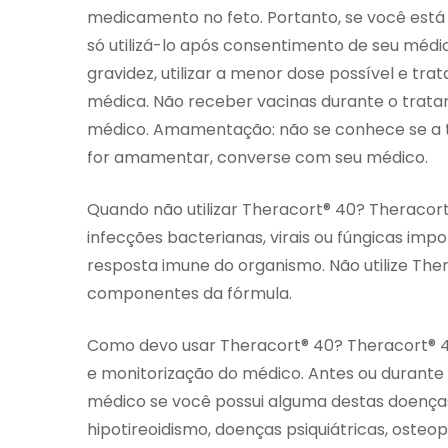
medicamento no feto. Portanto, se você está
só utilizá-lo após consentimento de seu médic
gravidez, utilizar a menor dose possível e t
médica. Não receber vacinas durante o trat
médico. Amamentação: não se conhece se a tr
for amamentar, converse com seu médico.
Quando não utilizar Theracort® 40? Theracort
infecções bacterianas, virais ou fúngicas imp
resposta imune do organismo. Não utilize The
componentes da fórmula.
Como devo usar Theracort® 40? Theracort® 40 
e monitorização do médico. Antes ou durant
médico se você possui alguma destas doenças
hipotireoidismo, doenças psiquiátricas, osteop