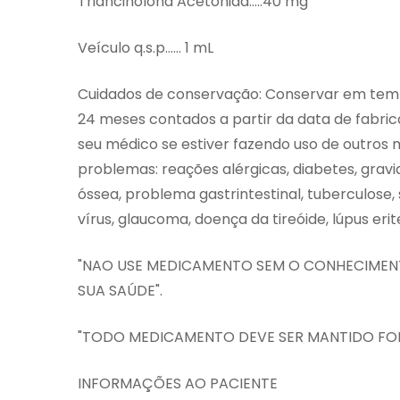
Triancinolona Acetonida…..40 mg
Veículo q.s.p…… 1 mL
Cuidados de conservação: Conservar em tempe
24 meses contados a partir da data de fabrica
seu médico se estiver fazendo uso de outros 
problemas: reações alérgicas, diabetes, gra
óssea, problema gastrintestinal, tuberculose
vírus, glaucoma, doença da tireóide, lúpus eri
"NAO USE MEDICAMENTO SEM O CONHECIMENT
SUA SAÚDE".
"TODO MEDICAMENTO DEVE SER MANTIDO FOR
INFORMAÇÕES AO PACIENTE