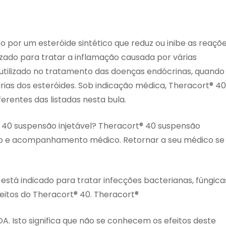
 por um esteróide sintético que reduz ou inibe as reaçõ
lizado para tratar a inflamação causada por várias
 utilizado no tratamento das doenças endócrinas, quando
ias dos esteróides. Sob indicação médica, Theracort® 40
ferentes das listadas nesta bula.
® 40 suspensão injetável? Theracort® 40 suspensão
ição e acompanhamento médico. Retornar a seu médico se
 está indicado para tratar infecções bacterianas, fúngica
efeitos do Theracort® 40. Theracort®
A. Isto significa que não se conhecem os efeitos deste