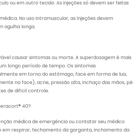
culo ou em outro tecido. As injeções só devem ser feitas
o médica. No uso intramuscular, as injeções devem
m agulha longa.
ável causar sintomas ou morte. A superdosagem é mais
r um longo período de tempo. Os sintomas
lmente em torno do estômago, face em forma de lua,
nte na face), acne, pressão alta, inchaço das mãos, pé
s de difícil controle.
Theracort® 40?
atenção médica de emergência ou contatar seu médico
de em respirar, fechamento da garganta, inchamento da