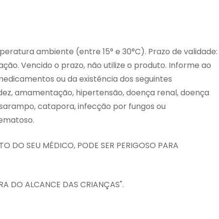
ratura ambiente (entre 15° e 30°C). Prazo de validade:
ção. Vencido o prazo, não utilize o produto. Informe ao
medicamentos ou da existência dos seguintes
videz, amamentação, hipertensão, doença renal, doença
, sarampo, catapora, infecção por fungos ou
tematoso.
O DO SEU MÉDICO, PODE SER PERIGOSO PARA
A DO ALCANCE DAS CRIANÇAS".