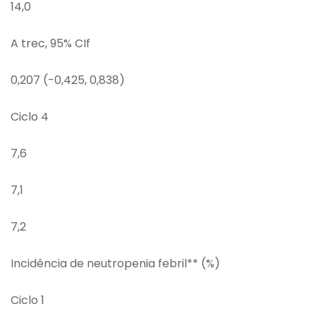
14,0
A trec, 95% CIf
0,207 (-0,425, 0,838)
Ciclo 4
7,6
7,1
7,2
Incidência de neutropenia febril** (%)
Ciclo 1