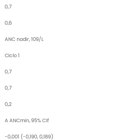
0,7
0,6
ANC nadir, 109/L
Ciclo 1
0,7
0,7
0,2
A ANCmin, 95% CIf
-0,001 (-0,190, 0,189)