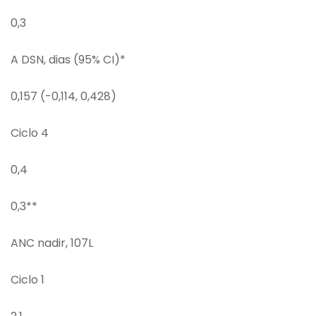
0,3
A DSN, dias (95% CI)*
0,157 (-0,114, 0,428)
Ciclo 4
0,4
0,3**
ANC nadir, 107L
Ciclo 1