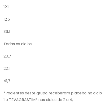
12,1
12,5
36,1
Todos os ciclos
20,7
22,1
41,7
*Pacientes deste grupo receberam placebo no ciclo
1 e TEVAGRASTIM® nos ciclos de 2 a 4;