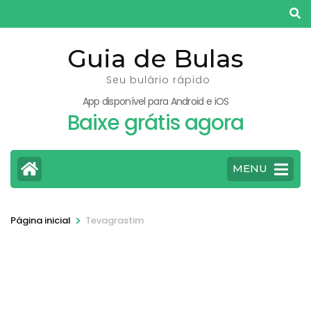
Pular
para
o
Guia de Bulas
conteúdo
Seu bulário rápido
(pressione
App disponível para Android e iOS
Enter)
Baixe grátis agora
MENU
>
Página inicial
Tevagrastim