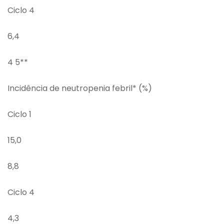
Ciclo 4
6,4
4 5**
Incidência de neutropenia febril* (%)
Ciclo 1
15,0
8,8
Ciclo 4
4,3