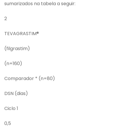
sumarizados na tabela a seguir:
2
TEVAGRASTIM®
(filgrastim)
(n=160)
Comparador * (n=80)
DSN (dias)
Ciclo 1
0,5