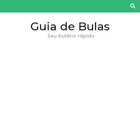
Pular
para
o
Guia de Bulas
conteúdo
Seu bulário rápido
(pressione
Enter)