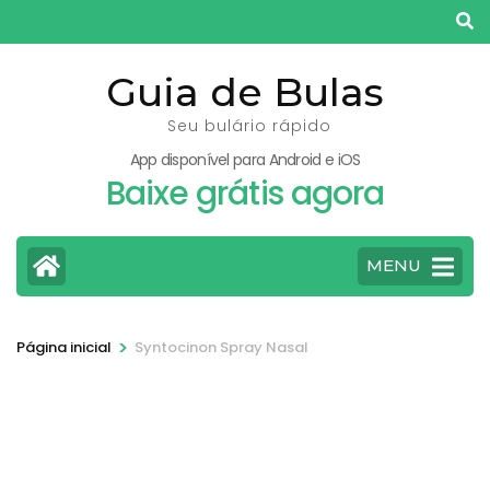
Pular
para
o
Guia de Bulas
conteúdo
Seu bulário rápido
(pressione
App disponível para Android e iOS
Enter)
Baixe grátis agora
MENU
>
Página inicial
Syntocinon Spray Nasal