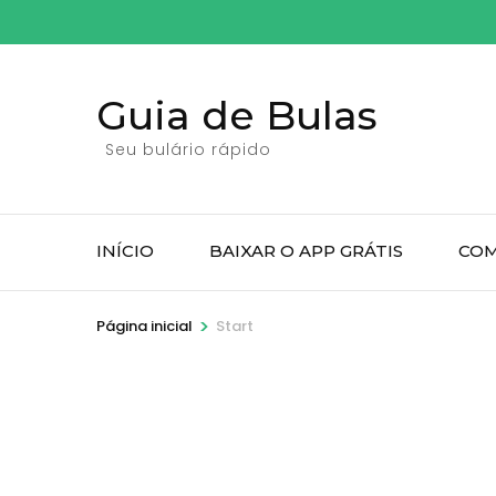
Pular
para
o
Guia de Bulas
conteúdo
(pressione
Seu bulário rápido
Enter)
INÍCIO
BAIXAR O APP GRÁTIS
COM
>
Página inicial
Start