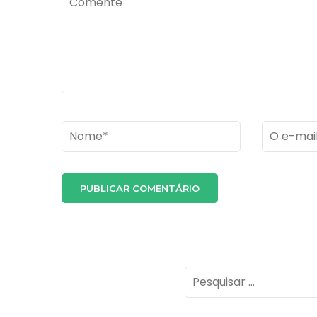
Name
*
Email
*
Pesquisar
por: