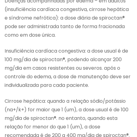
Doenças acompanhadas por edema – em adultos
(insuficiência cardíaca congestiva, cirrose hepática
e síndrome nefrótica): a dose diária de spiroctan®
pode ser administrada tanto de forma fracionada
como em dose única.
Insuficiência cardíaca congestiva: a dose usual é de
100 mg/dia de spiroctan®, podendo alcançar 200
mg/dia em casos resistentes ou severos. após o
controle do edema, a dose de manutenção deve ser
individualizada para cada paciente.
Cirrose hepática: quando a relação sódio/potássio
(na+/k+) for maior que 1 (um), a dose usual é de 100
mg/dia de spiroctan®. no entanto, quando esta
relação for menor do que 1 (um), a dose
recomendada é de 200 a 400 mg/dia de spiroctan®.