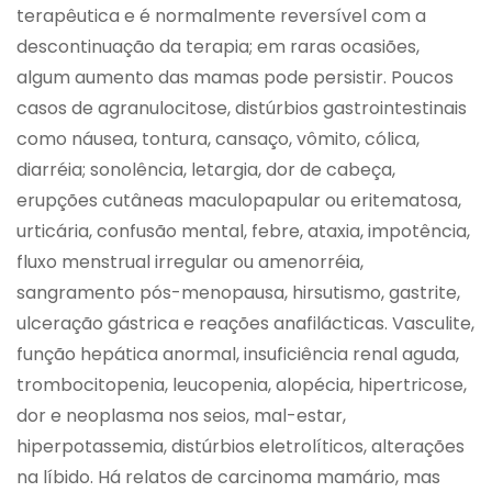
terapêutica e é normalmente reversível com a
descontinuação da terapia; em raras ocasiões,
algum aumento das mamas pode persistir. Poucos
casos de agranulocitose, distúrbios gastrointestinais
como náusea, tontura, cansaço, vômito, cólica,
diarréia; sonolência, letargia, dor de cabeça,
erupções cutâneas maculopapular ou eritematosa,
urticária, confusão mental, febre, ataxia, impotência,
fluxo menstrual irregular ou amenorréia,
sangramento pós-menopausa, hirsutismo, gastrite,
ulceração gástrica e reações anafilácticas. Vasculite,
função hepática anormal, insuficiência renal aguda,
trombocitopenia, leucopenia, alopécia, hipertricose,
dor e neoplasma nos seios, mal-estar,
hiperpotassemia, distúrbios eletrolíticos, alterações
na líbido. Há relatos de carcinoma mamário, mas