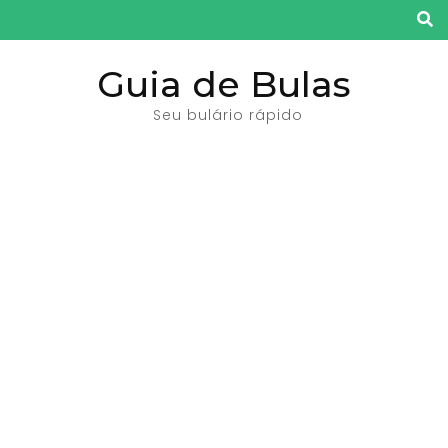
Pular
para
o
Guia de Bulas
conteúdo
Seu bulário rápido
(pressione
Enter)