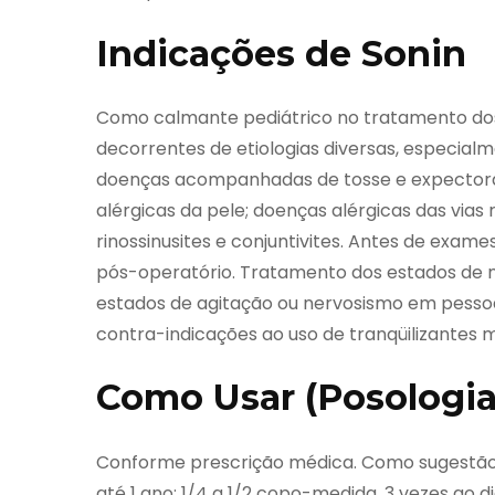
Indicações de Sonin
Como calmante pediátrico no tratamento dos 
decorrentes de etiologias diversas, especial
doenças acompanhadas de tosse e expectora
alérgicas da pele; doenças alérgicas das vias re
rinossinusites e conjuntivites. Antes de exame
pós-operatório. Tratamento dos estados de 
estados de agitação ou nervosismo em pessoa
contra-indicações ao uso de tranqüilizantes m
Como Usar (Posologia
Conforme prescrição médica. Como sugestão
até 1 ano: 1/4 a 1/2 copo-medida, 3 vezes ao di