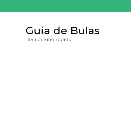
Pular
para
o
Guia de Bulas
conteúdo
(pressione
Seu bulário rápido
Enter)