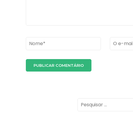
Name
*
Email
*
Pesquisar
por: