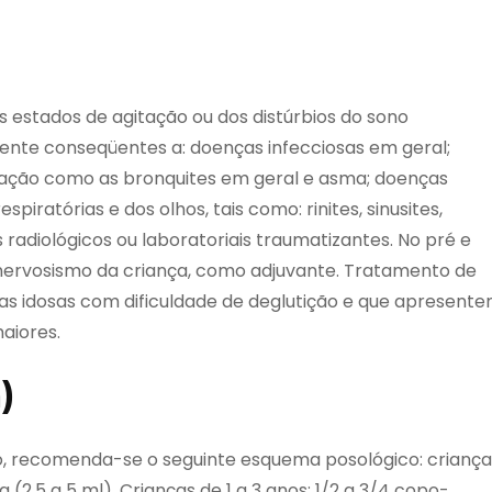
estados de agitação ou dos distúrbios do sono
mente conseqüentes a: doenças infecciosas em geral;
ção como as bronquites em geral e asma; doenças
spiratórias e dos olhos, tais como: rinites, sinusites,
s radiológicos ou laboratoriais traumatizantes. No pré e
nervosismo da criança, como adjuvante. Tratamento de
s idosas com dificuldade de deglutição e que apresent
aiores.
)
, recomenda-se o seguinte esquema posológico: criança
a (2,5 a 5 ml). Crianças de 1 a 3 anos: 1/2 a 3/4 copo-