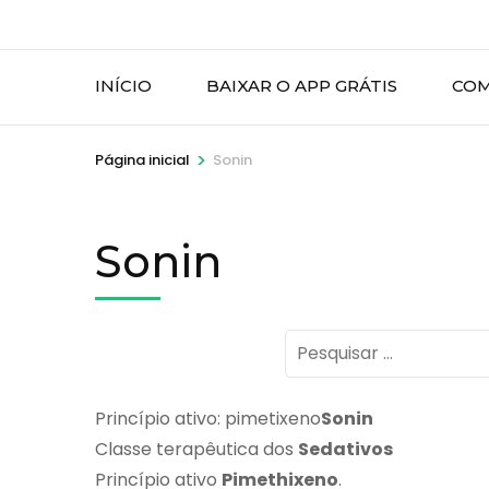
INÍCIO
BAIXAR O APP GRÁTIS
COM
>
Página inicial
Sonin
Sonin
Pesquisar
por:
Princípio ativo: pimetixeno
Sonin
Classe terapêutica dos
Sedativos
Princípio ativo
Pimethixeno
.