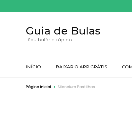
Pular
para
o
Guia de Bulas
conteúdo
(pressione
Seu bulário rápido
Enter)
INÍCIO
BAIXAR O APP GRÁTIS
COM
>
Página inicial
Silencium Pastilhas