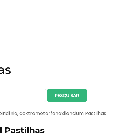
as
lpiridínio, dextrometorfanoSilencium Pastilhas
 Pastilhas