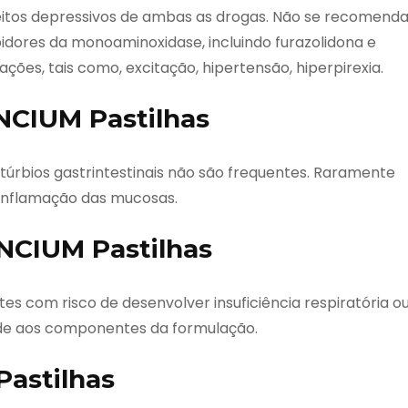
eitos depressivos de ambas as drogas. Não se recomend
idores da monoaminoxidase, incluindo furazolidona e
ões, tais como, excitação, hipertensão, hiperpirexia.
NCIUM Pastilhas
stúrbios gastrintestinais não são frequentes. Raramente
 inflamação das mucosas.
ENCIUM Pastilhas
es com risco de desenvolver insuficiência respiratória o
ade aos componentes da formulação.
Pastilhas