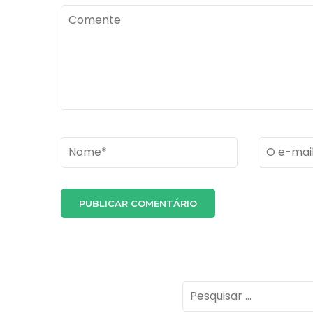
Comente
Name
*
Email
*
Pesquisar
por: