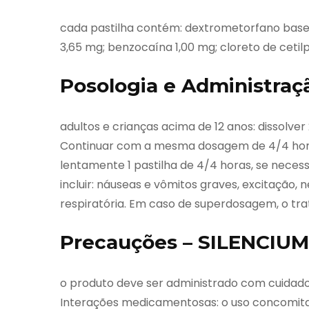
cada pastilha contém: dextrometorfano base
3,65 mg; benzocaína 1,00 mg; cloreto de cetilp
Posologia e Administraç
adultos e crianças acima de 12 anos: dissolve
Continuar com a mesma dosagem de 4/4 horas, 
lentamente 1 pastilha de 4/4 horas, se nec
incluir: náuseas e vômitos graves, excitação, n
respiratória. Em caso de superdosagem, o tr
Precauções – SILENCIUM 
o produto deve ser administrado com cuidado
Interações medicamentosas: o uso concomit