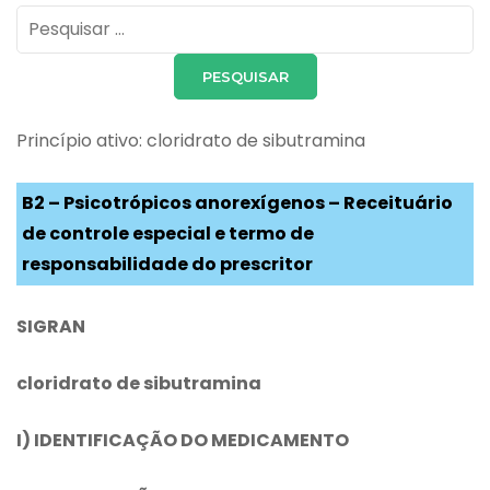
Pesquisar
por:
Princípio ativo: cloridrato de sibutramina
B2 – Psicotrópicos anorexígenos – Receituário
de controle especial e termo de
responsabilidade do prescritor
SIGRAN
cloridrato de sibutramina
I) IDENTIFICAÇÃO DO MEDICAMENTO