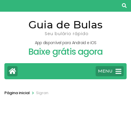
Pular
para
o
Guia de Bulas
conteúdo
Seu bulário rápido
(pressione
App disponível para Android e iOS
Enter)
Baixe grátis agora
MENU
>
Página inicial
Sigran