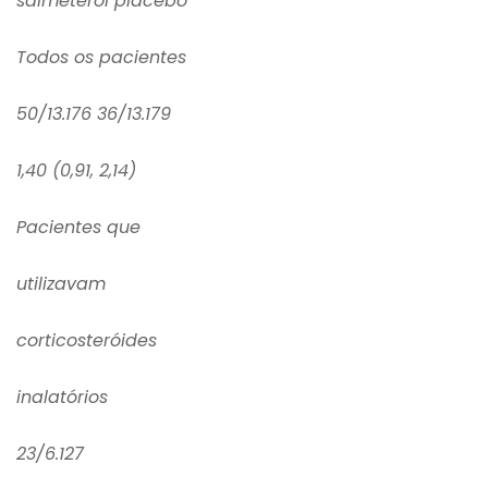
salmeterol placebo
Todos os pacientes
50/13.176 36/13.179
1,40 (0,91, 2,14)
Pacientes que
utilizavam
corticosteróides
inalatórios
23/6.127