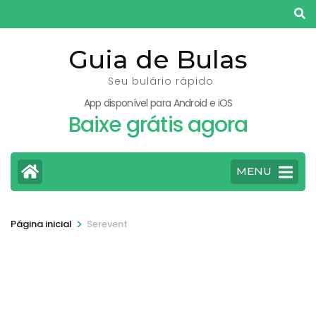
Pular
para
o
Guia de Bulas
conteúdo
Seu bulário rápido
(pressione
App disponível para Android e iOS
Enter)
Baixe grátis agora
MENU
>
Página inicial
Serevent