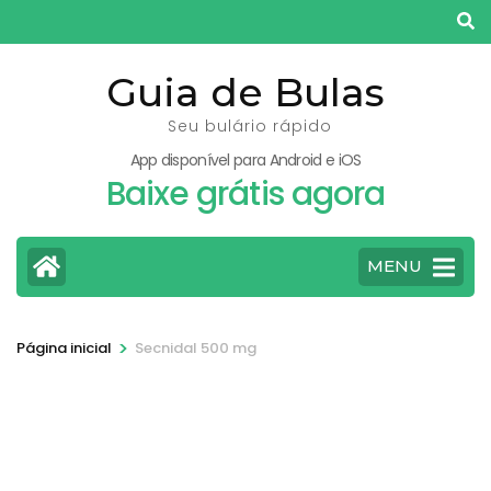
Pular
para
o
Guia de Bulas
conteúdo
Seu bulário rápido
(pressione
App disponível para Android e iOS
Enter)
Baixe grátis agora
MENU
>
Página inicial
Secnidal 500 mg