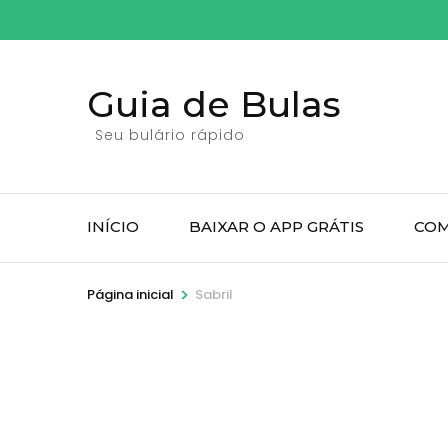
Pular
para
o
Guia de Bulas
conteúdo
(pressione
Seu bulário rápido
Enter)
INÍCIO
BAIXAR O APP GRÁTIS
COM
>
Página inicial
Sabril