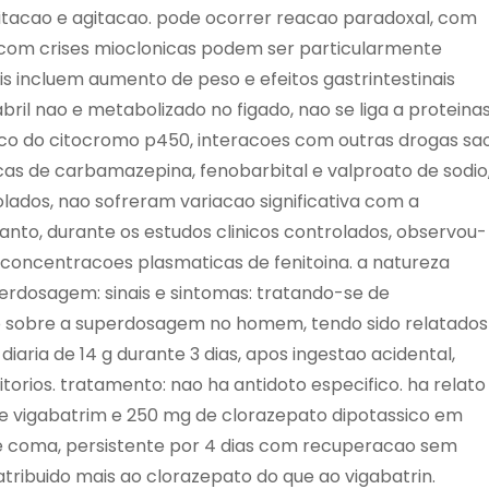
tacao e agitacao. pode ocorrer reacao paradoxal, com
 com crises mioclonicas podem ser particularmente
ais incluem aumento de peso e efeitos gastrintestinais
il nao e metabolizado no figado, nao se liga a proteinas
co do citocromo p450, interacoes com outras drogas sa
as de carbamazepina, fenobarbital e valproato de sodio
lados, nao sofreram variacao significativa com a
anto, durante os estudos clinicos controlados, observou-
concentracoes plasmaticas de fenitoina. a natureza
perdosagem: sinais e sintomas: tratando-se de
sobre a superdosagem no homem, tendo sido relatados
aria de 14 g durante 3 dias, apos ingestao acidental,
orios. tratamento: nao ha antidoto especifico. ha relato
de vigabatrim e 250 mg de clorazepato dipotassico em
o de coma, persistente por 4 dias com recuperacao sem
atribuido mais ao clorazepato do que ao vigabatrin.