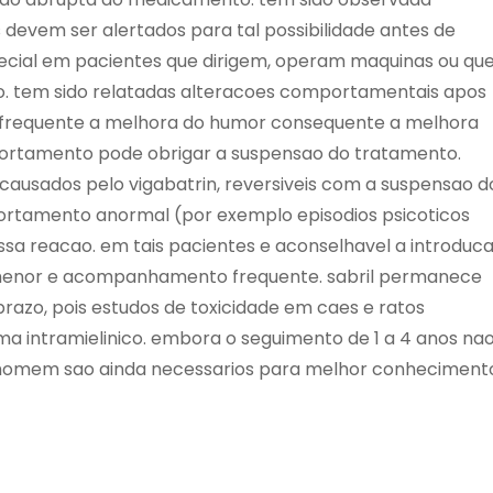
 devem ser alertados para tal possibilidade antes de
pecial em pacientes que dirigem, operam maquinas ou qu
o. tem sido relatadas alteracoes comportamentais apos
ja frequente a melhora do humor consequente a melhora
portamento pode obrigar a suspensao do tratamento.
ausados pelo vigabatrin, reversiveis com a suspensao d
ortamento anormal (por exemplo episodios psicoticos
essa reacao. em tais pacientes e aconselhavel a introduc
 menor e acompanhamento frequente. sabril permanece
prazo, pois estudos de toxicidade em caes e ratos
 intramielinico. embora o seguimento de 1 a 4 anos na
homem sao ainda necessarios para melhor conheciment