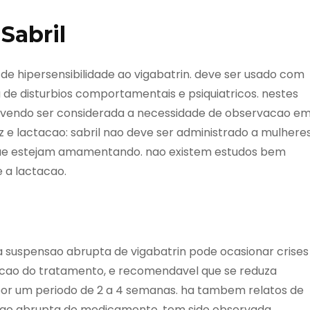
Sabril
de hipersensibilidade ao vigabatrin. deve ser usado com
de disturbios comportamentais e psiquiatricos. nestes
evendo ser considerada a necessidade de observacao e
ez e lactacao: sabril nao deve ser administrado a mulhere
 que estejam amamentando. nao existem estudos bem
 a lactacao.
 suspensao abrupta de vigabatrin pode ocasionar crises
upcao do tratamento, e recomendavel que se reduza
or um periodo de 2 a 4 semanas. ha tambem relatos de
sao abrupta do medicamento. tem sido observada