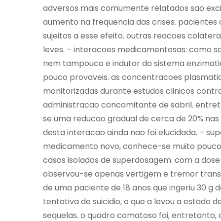
adversos mais comumente relatados sao exci
aumento na frequencia das crises. pacientes
sujeitos a esse efeito. outras reacoes colater
leves. – interacoes medicamentosas: como sabr
nem tampouco e indutor do sistema enzimati
pouco provaveis. as concentracoes plasmatic
monitorizadas durante estudos clinicos contro
administracao concomitante de sabril. entret
se uma reducao gradual de cerca de 20% nas 
desta interacao ainda nao foi elucidada. – su
medicamento novo, conhece-se muito pouco 
casos isolados de superdosagem. com a dose di
observou-se apenas vertigem e tremor transit
de uma paciente de 18 anos que ingeriu 30 g 
tentativa de suicidio, o que a levou a estad
sequelas. o quadro comatoso foi, entretanto, 