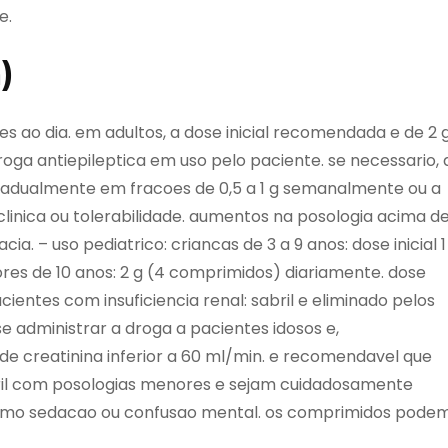
e.
)
s ao dia. em adultos, a dose inicial recomendada e de 2 
oga antiepileptica em uso pelo paciente. se necessario, 
radualmente em fracoes de 0,5 a 1 g semanalmente ou a
linica ou tolerabilidade. aumentos na posologia acima d
ia. – uso pediatrico: criancas de 3 a 9 anos: dose inicial 1
res de 10 anos: 2 g (4 comprimidos) diariamente. dose
ientes com insuficiencia renal: sabril e eliminado pelos
se administrar a droga a pacientes idosos e,
e creatinina inferior a 60 ml/min. e recomendavel que
bril com posologias menores e sejam cuidadosamente
como sedacao ou confusao mental. os comprimidos pode