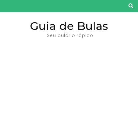
Pular
para
o
Guia de Bulas
conteúdo
Seu bulário rápido
(pressione
Enter)