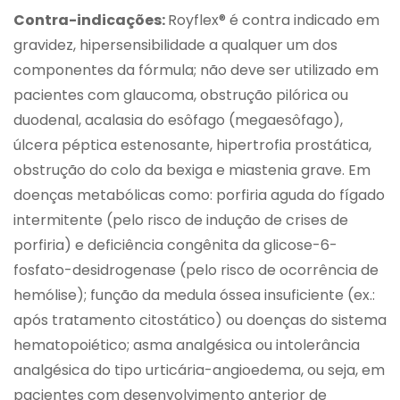
Contra-indicações:
Royflex® é contra indicado em
gravidez, hipersensibilidade a qualquer um dos
componentes da fórmula; não deve ser utilizado em
pacientes com glaucoma, obstrução pilórica ou
duodenal, acalasia do esôfago (megaesôfago),
úlcera péptica estenosante, hipertrofia prostática,
obstrução do colo da bexiga e miastenia grave. Em
doenças metabólicas como: porfiria aguda do fígado
intermitente (pelo risco de indução de crises de
porfiria) e deficiência congênita da glicose-6-
fosfato-desidrogenase (pelo risco de ocorrência de
hemólise); função da medula óssea insuficiente (ex.:
após tratamento citostático) ou doenças do sistema
hematopoiético; asma analgésica ou intolerância
analgésica do tipo urticária-angioedema, ou seja, em
pacientes com desenvolvimento anterior de