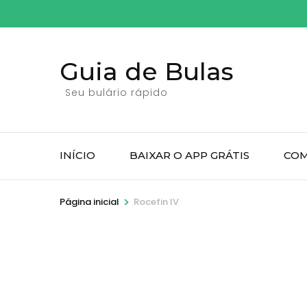
Pular
para
o
Guia de Bulas
conteúdo
(pressione
Seu bulário rápido
Enter)
INÍCIO
BAIXAR O APP GRÁTIS
COM
>
Página inicial
Rocefin IV