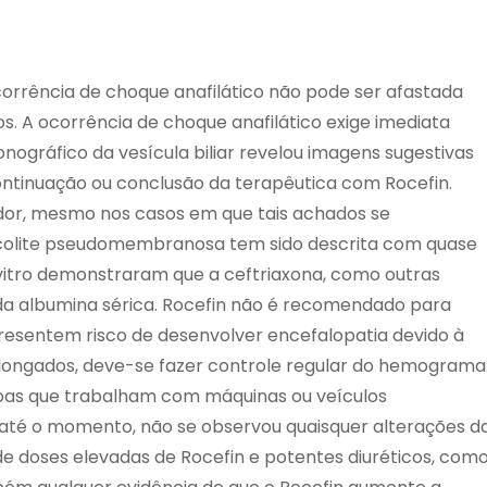
orrência de choque anafilático não pode ser afastada
. A ocorrência de choque anafilático exige imediata
nográfico da vesícula biliar revelou imagens sugestivas
tinuação ou conclusão da terapêutica com Rocefin.
or, mesmo nos casos em que tais achados se
colite pseudomembranosa tem sido descrita com quase
 vitro demonstraram que a ceftriaxona, como outras
 da albumina sérica. Rocefin não é recomendado para
esentem risco de desenvolver encefalopatia devido à
olongados, deve-se fazer controle regular do hemograma
oas que trabalham com máquinas ou veículos
até o momento, não se observou quaisquer alterações d
e doses elevadas de Rocefin e potentes diuréticos, com