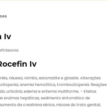
icos
 Iv
ftriaxona.
Rocefin Iv
rréia, náusea, vômito, estomatite e glossite. Alterações
locitopenia, anemia hemolítica, trombocitopenia. Reações
do, urticária, edema e eritema multiforme. – Efeitos
 das enzimas hepáticas, sedimento sintomático de
a, aumento da creatinina sérica, micose do trato genital,