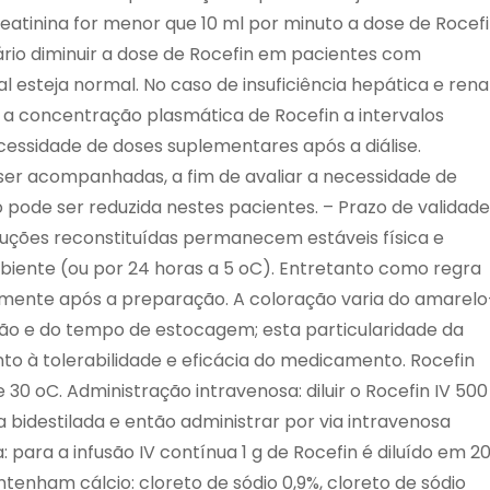
atinina for menor que 10 ml por minuto a dose de Rocef
ário diminuir a dose de Rocefin em pacientes com
l esteja normal. No caso de insuficiência hepática e rena
a concentração plasmática de Rocefin a intervalos
cessidade de doses suplementares após a diálise.
er acompanhadas, a fim de avaliar a necessidade de
o pode ser reduzida nestes pacientes. – Prazo de validade
soluções reconstituídas permanecem estáveis física e
iente (ou por 24 horas a 5 oC). Entretanto como regra
amente após a preparação. A coloração varia do amarelo
o e do tempo de estocagem; esta particularidade da
nto à tolerabilidade e eficácia do medicamento. Rocefin
0 oC. Administração intravenosa: diluir o Rocefin IV 500
a bidestilada e então administrar por via intravenosa
: para a infusão IV contínua 1 g de Rocefin é diluído em 2
tenham cálcio: cloreto de sódio 0,9%, cloreto de sódio