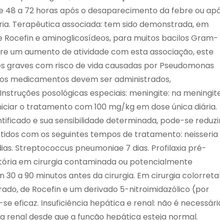
 48 a 72 horas após o desaparecimento da febre ou ap
ria. Terapêutica associada: tem sido demonstrada, em
e Rocefin e aminoglicosídeos, para muitos bacilos Gram-
re um aumento de atividade com esta associação, este
es graves com risco de vida causadas por Pseudomonas
a, os medicamentos devem ser administrados,
struções posológicas especiais: meningite: na meningit
niciar o tratamento com 100 mg/kg em dose única diária.
tificado e sua sensibilidade determinada, pode-se reduzi
btidos com os seguintes tempos de tratamento: neisseria
dias. Streptococcus pneumoniae 7 dias. Profilaxia pré-
atória em cirurgia contaminada ou potencialmente
30 a 90 minutos antes da cirurgia. Em cirurgia colorreta
do, de Rocefin e um derivado 5-nitroimidazólico (por
e eficaz. Insuficiência hepática e renal: não é necessári
ia renal desde que a função hepática esteja normal.