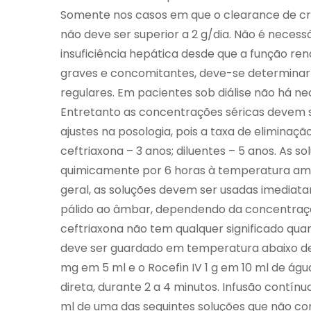
Somente nos casos em que o clearance de cre
não deve ser superior a 2 g/dia. Não é necess
insuficiência hepática desde que a função rena
graves e concomitantes, deve-se determinar 
regulares. Em pacientes sob diálise não há ne
Entretanto as concentrações séricas devem s
ajustes na posologia, pois a taxa de eliminaçã
ceftriaxona – 3 anos; diluentes – 5 anos. As 
quimicamente por 6 horas à temperatura amb
geral, as soluções devem ser usadas imediat
pálido ao âmbar, dependendo da concentraçã
ceftriaxona não tem qualquer significado qua
deve ser guardado em temperatura abaixo de 3
mg em 5 ml e o Rocefin IV 1 g em 10 ml de águ
direta, durante 2 a 4 minutos. Infusão contínua
ml de uma das seguintes soluções que não con