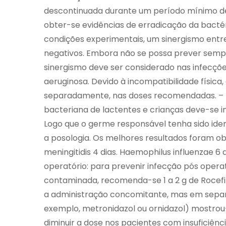
descontinuada durante um período mínimo de
obter-se evidências de erradicação da bacté
condições experimentais, um sinergismo entr
negativos. Embora não se possa prever semp
sinergismo deve ser considerado nas infecçõ
aeruginosa. Devido à incompatibilidade físic
separadamente, nas doses recomendadas. – In
bacteriana de lactentes e crianças deve-se i
Logo que o germe responsável tenha sido iden
a posologia. Os melhores resultados foram o
meningitidis 4 dias. Haemophilus influenzae 6 
operatório: para prevenir infecção pós oper
contaminada, recomenda-se 1 a 2 g de Rocefin 
a administração concomitante, mas em separa
exemplo, metronidazol ou ornidazol) mostrou-s
diminuir a dose nos pacientes com insuficiênc