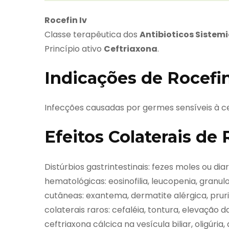
Rocefin Iv
Classe terapêutica dos
Antibioticos Sistem
Princípio ativo
Ceftriaxona
.
Indicações de Rocefin
Infecções causadas por germes sensíveis à ce
Efeitos Colaterais de 
Distúrbios gastrintestinais: fezes moles ou dia
hematológicas: eosinofilia, leucopenia, granu
cutâneas: exantema, dermatite alérgica, pruri
colaterais raros: cefaléia, tontura, elevação
ceftriaxona cálcica na vesícula biliar, oligúri