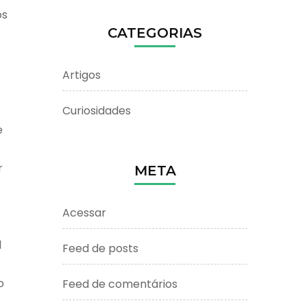
ós
CATEGORIAS
Artigos
Curiosidades
e
r
META
Acessar
l
Feed de posts
o
Feed de comentários