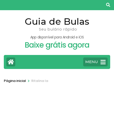
Pular
para
o
Guia de Bulas
conteúdo
Seu bulário rápido
(pressione
App disponível para Android e iOS
Enter)
Baixe grátis agora
MENU
>
Página inicial
Ritalina la