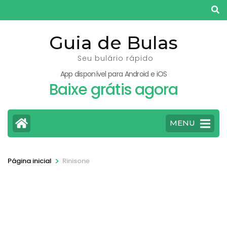
Pular
para
o
Guia de Bulas
conteúdo
Seu bulário rápido
(pressione
App disponível para Android e iOS
Enter)
Baixe grátis agora
MENU
>
Página inicial
Rinisone