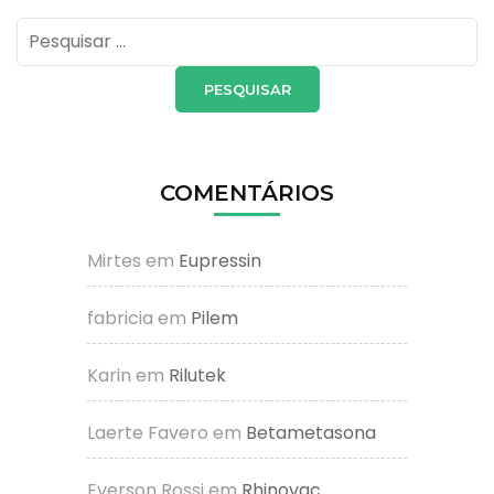
Pesquisar
por:
COMENTÁRIOS
Mirtes
em
Eupressin
fabricia
em
Pilem
Karin
em
Rilutek
Laerte Favero
em
Betametasona
Everson Rossi
em
Rhinovac