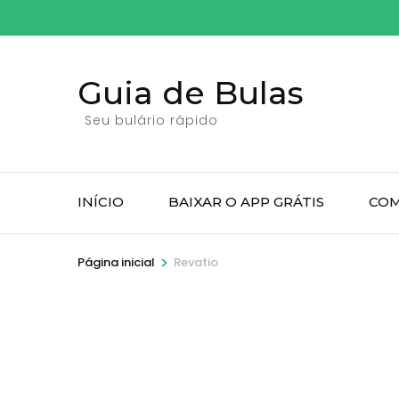
Pular
para
o
Guia de Bulas
conteúdo
(pressione
Seu bulário rápido
Enter)
INÍCIO
BAIXAR O APP GRÁTIS
COM
>
Página inicial
Revatio