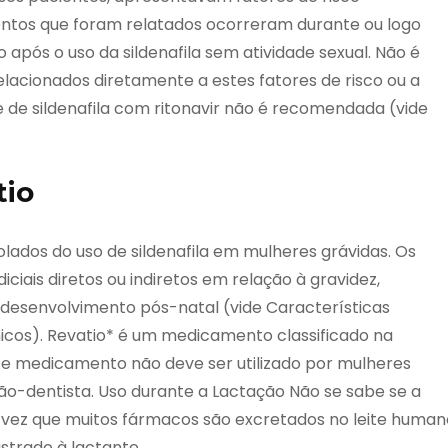
ventos que foram relatados ocorreram durante ou logo
 após o uso da sildenafila sem atividade sexual. Não é
elacionados diretamente a estes fatores de risco ou a
 de sildenafila com ritonavir não é recomendada (vide
tio
ados do uso de sildenafila em mulheres grávidas. Os
ciais diretos ou indiretos em relação à gravidez,
 desenvolvimento pós-natal (vide Características
cos). Revatio* é um medicamento classificado na
este medicamento não deve ser utilizado por mulheres
ão-dentista. Uso durante a Lactação Não se sabe se a
a vez que muitos fármacos são excretados no leite human
strado à lactante.