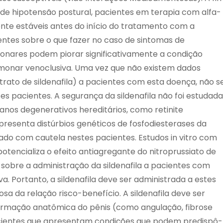
 de hipotensão postural, pacientes em terapia com alfa-
e estáveis antes do início do tratamento com a
ientes sobre o que fazer no caso de sintomas de
monares podem piorar significativamente a condição
monar venoclusiva. Uma vez que não existem dados
itrato de sildenafila) a pacientes com esta doença, não s
s pacientes. A segurança da sildenafila não foi estudada
anos degenerativos hereditários, como retinite
resenta distúrbios genéticos de fosfodiesterases da
rado com cautela nestes pacientes. Estudos in vitro com
otencializa o efeito antiagregante do nitroprussiato de
sobre a administração da sildenafila a pacientes com
a. Portanto, a sildenafila deve ser administrada a estes
a da relação risco-benefício. A sildenafila deve ser
ormação anatômica do pênis (como angulação, fibrose
cientes que apresentam condições que podem predispô-