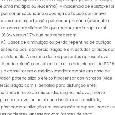
loma múltiplo ou leucemia). A incidência de epistaxe foi
 pulmonar secundária à doença do tecido conjuntivo
ientes com hipertensão pulmonar primária (sildenafila
 tratados com sildenafila que receberam terapia oral
 (8,8% versus 1,7% que não receberam
). Casos de diminuição ou perda repentina de audição
entes na pós-comercialização e em estudos clínicos c
o a sildenafila. A maioria destes pacientes apresentava
ntificada relação causal entre o uso de inibidores de PDE5
dos a consultarem o médico imediatamente em caso de
tio* potencializa o efeito hipotensor dos nitratos (vide
cialização com sildenafila para disfunção erétil
ncluindo infarto do miocárdio, angina instável, morte
agia cerebrovascular, ataque isquêmico transitório,
a pós-comercialização em associação temporal com o u
sses pacientes, apresentavam fatores de risco