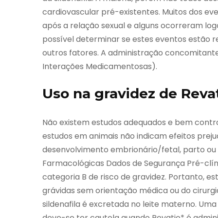
cardiovascular pré-existentes. Muitos dos e
após a relação sexual e alguns ocorreram logo
possível determinar se estes eventos estão r
outros fatores. A administração concomitante
Interações Medicamentosas).
Uso na gravidez de Reva
Não existem estudos adequados e bem control
estudos em animais não indicam efeitos prejudi
desenvolvimento embrionário/fetal, parto ou
Farmacológicas Dados de Segurança Pré-clíni
categoria B de risco de gravidez. Portanto, 
grávidas sem orientação médica ou do cirurgi
sildenafila é excretada no leite materno. Um
deve-se ter cautela quando Revatio* é admini