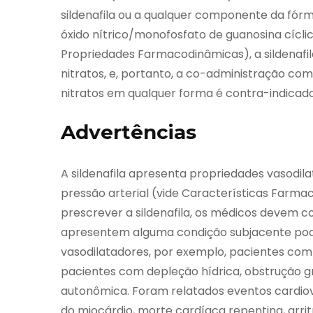
sildenafila ou a qualquer componente da fórm
óxido nítrico/monofosfato de guanosina cícl
Propriedades Farmacodinâmicas), a sildenafil
nitratos, e, portanto, a co-administração com
nitratos em qualquer forma é contra-indicada
Advertências
A sildenafila apresenta propriedades vasodila
pressão arterial (vide Características Farm
prescrever a sildenafila, os médicos devem 
apresentem alguma condição subjacente pode
vasodilatadores, por exemplo, pacientes com
pacientes com depleção hídrica, obstrução gr
autonômica. Foram relatados eventos cardiova
do miocárdio, morte cardíaca repentina, arri