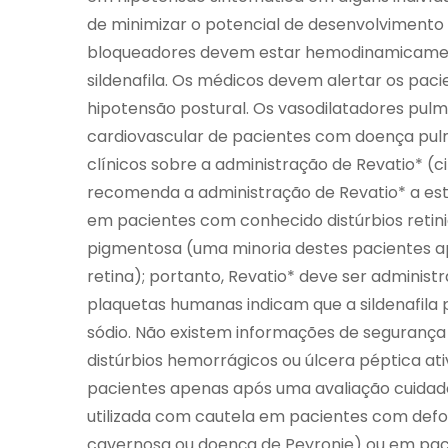
de minimizar o potencial de desenvolvimento
bloqueadores devem estar hemodinamicament
sildenafila. Os médicos devem alertar os pac
hipotensão postural. Os vasodilatadores pul
cardiovascular de pacientes com doença pul
clínicos sobre a administração de Revatio* (c
recomenda a administração de Revatio* a este
em pacientes com conhecido distúrbios retini
pigmentosa (uma minoria destes pacientes ap
retina); portanto, Revatio* deve ser administ
plaquetas humanas indicam que a sildenafila p
sódio. Não existem informações de segurança 
distúrbios hemorrágicos ou úlcera péptica ativ
pacientes apenas após uma avaliação cuidados
utilizada com cautela em pacientes com def
cavernosa ou doença de Peyronie) ou em pa