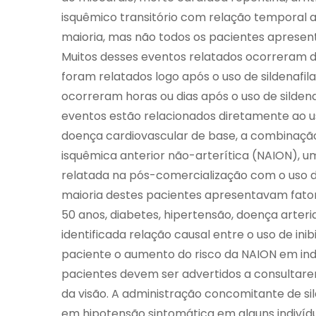
isquêmico transitório com relação temporal ao 
maioria, mas não todos os pacientes apresent
Muitos desses eventos relatados ocorreram du
foram relatados logo após o uso de sildenafil
ocorreram horas ou dias após o uso de sildenaf
eventos estão relacionados diretamente ao uso
doença cardiovascular de base, a combinação 
isquêmica anterior não-arterítica (NAION), u
relatada na pós-comercialização com o uso de t
maioria destes pacientes apresentavam fatore
50 anos, diabetes, hipertensão, doença arteria
identificada relação causal entre o uso de in
paciente o aumento do risco da NAION em ind
pacientes devem ser advertidos a consultar
da visão. A administração concomitante de si
em hipotensão sintomática em alguns indivídu