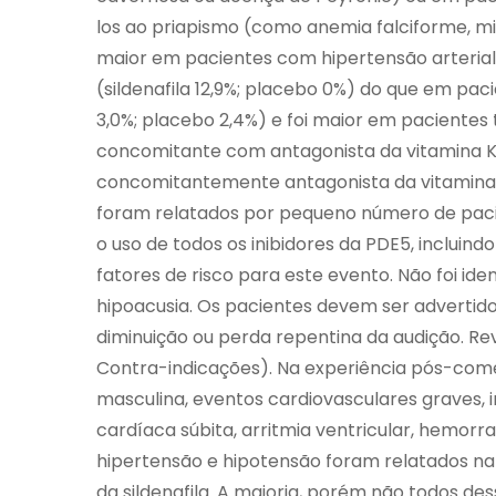
los ao priapismo (como anemia falciforme, mie
maior em pacientes com hipertensão arterial
(sildenafila 12,9%; placebo 0%) do que em pac
3,0%; placebo 2,4%) e foi maior em pacientes
concomitante com antagonista da vitamina K
concomitantemente antagonista da vitamina K
foram relatados por pequeno número de paci
o uso de todos os inibidores da PDE5, incluind
fatores de risco para este evento. Não foi ide
hipoacusia. Os pacientes devem ser adverti
diminuição ou perda repentina da audição. Reva
Contra-indicações). Na experiência pós-comer
masculina, eventos cardiovasculares graves, i
cardíaca súbita, arritmia ventricular, hemorr
hipertensão e hipotensão foram relatados n
da sildenafila. A maioria, porém não todos de