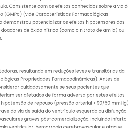
ula. Consistente com os efeitos conhecidos sobre a via d
ico (GMPc) (vide Características Farmacológicas
a demonstrou potencializar os efeitos hipotensores dos
 doadores de óxido nítrico (como o nitrato de amila) ou
.
tadoras, resultando em reduções leves e transitórias da
acológicas Propriedades Farmacodinâmicas). Antes de
considerar cuidadosamente se seus pacientes que
riam ser afetados de forma adversa por estes efeitos
 hipotensão de repouso (pressão arterial < 90/50 mmHg)
ave da via de saída do ventrículo esquerdo ou disfunção
sculares graves pós-comercialização, incluindo infarto
tmia ventricular, hemorragia cerebrovascular e ataque