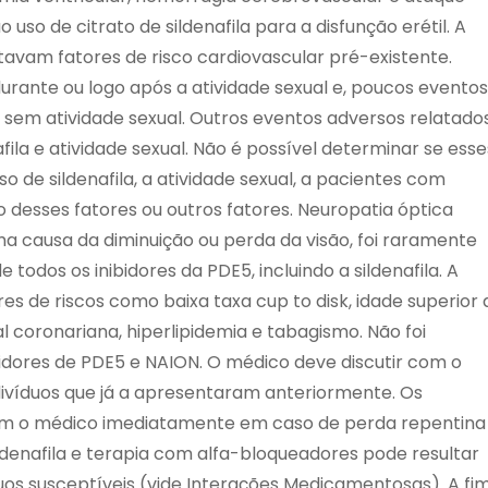
uso de citrato de sildenafila para a disfunção erétil. A
avam fatores de risco cardiovascular pré-existente.
rante ou logo após a atividade sexual e, poucos eventos
a sem atividade sexual. Outros eventos adversos relatado
ila e atividade sexual. Não é possível determinar se esse
 de sildenafila, a atividade sexual, a pacientes com
desses fatores ou outros fatores. Neuropatia óptica
ma causa da diminuição ou perda da visão, foi raramente
odos os inibidores da PDE5, incluindo a sildenafila. A
s de riscos como baixa taxa cup to disk, idade superior 
l coronariana, hiperlipidemia e tabagismo. Não foi
ibidores de PDE5 e NAION. O médico deve discutir com o
ivíduos que já a apresentaram anteriormente. Os
em o médico imediatamente em caso de perda repentina
ldenafila e terapia com alfa-bloqueadores pode resultar
os susceptíveis (vide Interações Medicamentosas). A fi