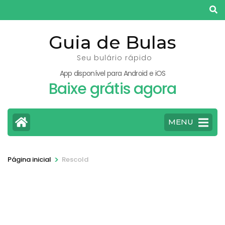
Pular
para
o
Guia de Bulas
conteúdo
Seu bulário rápido
(pressione
App disponível para Android e iOS
Enter)
Baixe grátis agora
MENU
>
Página inicial
Rescold