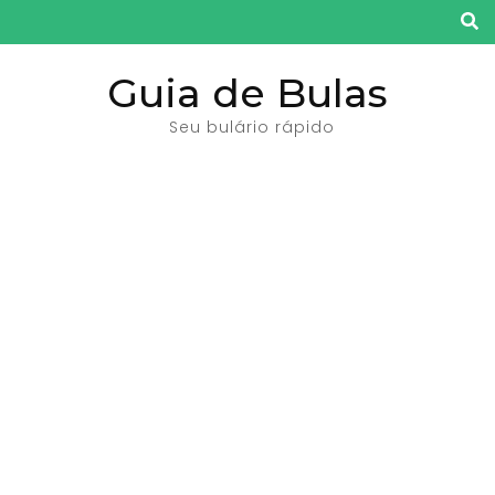
Pular
para
o
Guia de Bulas
conteúdo
Seu bulário rápido
(pressione
Enter)