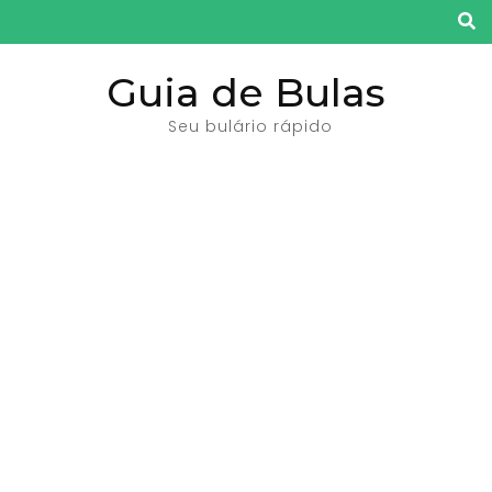
Pular
para
o
Guia de Bulas
conteúdo
Seu bulário rápido
(pressione
Enter)