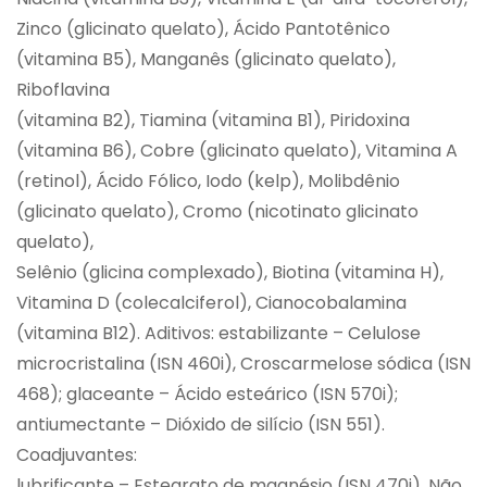
Zinco (glicinato quelato), Ácido Pantotênico
(vitamina B5), Manganês (glicinato quelato),
Riboflavina
(vitamina B2), Tiamina (vitamina B1), Piridoxina
(vitamina B6), Cobre (glicinato quelato), Vitamina A
(retinol), Ácido Fólico, Iodo (kelp), Molibdênio
(glicinato quelato), Cromo (nicotinato glicinato
quelato),
Selênio (glicina complexado), Biotina (vitamina H),
Vitamina D (colecalciferol), Cianocobalamina
(vitamina B12). Aditivos: estabilizante – Celulose
microcristalina (ISN 460i), Croscarmelose sódica (ISN
468); glaceante – Ácido esteárico (ISN 570i);
antiumectante – Dióxido de silício (ISN 551).
Coadjuvantes:
lubrificante – Estearato de magnésio (ISN 470i). Não