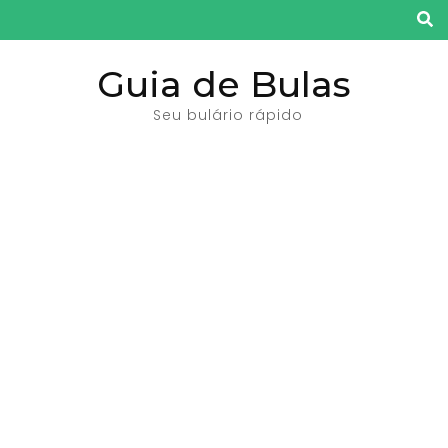
Pular
para
o
Guia de Bulas
conteúdo
Seu bulário rápido
(pressione
Enter)