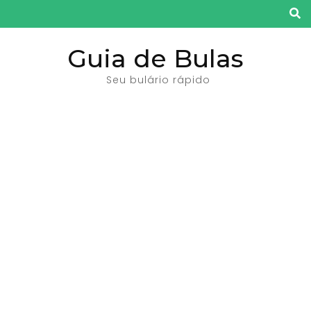
Pular
para
o
Guia de Bulas
conteúdo
Seu bulário rápido
(pressione
Enter)