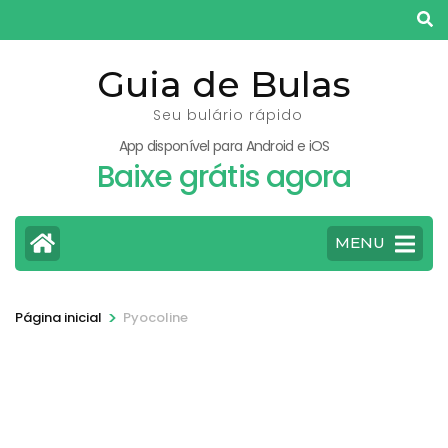
Pular
para
o
Guia de Bulas
conteúdo
Seu bulário rápido
(pressione
App disponível para Android e iOS
Enter)
Baixe grátis agora
MENU
>
Página inicial
Pyocoline