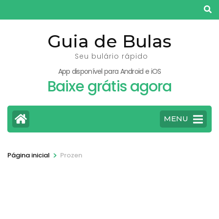
Pular
para
o
Guia de Bulas
conteúdo
Seu bulário rápido
(pressione
App disponível para Android e iOS
Enter)
Baixe grátis agora
MENU
>
Página inicial
Prozen