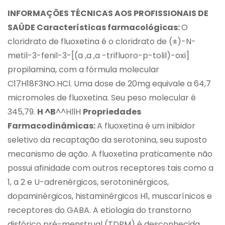
INFORMAÇÕES TÉCNICAS AOS PROFISSIONAIS DE
SAÚDE Características farmacológicas:
O
cloridrato de fluoxetina é o cloridrato de (±)-N-
metil-3-fenil-3-[(a ,a ,a -trifluoro-p-tolil)-oxi]
propilamina, com a fórmula molecular
C17H18F3NO.HCl. Uma dose de 20mg equivale a 64,7
micromoles de fluoxetina. Seu peso molecular é
345,79.
H ^B
^^HllH
Propriedades
Farmacodinâmicas:
A fluoxetina é um inibidor
seletivo da recaptação da serotonina, seu suposto
mecanismo de ação. A fluoxetina praticamente não
possui afinidade com outros receptores tais como a
1, a 2 e U-adrenérgicos, serotoninérgicos,
dopaminérgicos, histaminérgicos H1, muscarínicos e
receptores do GABA. A etiologia do transtorno
disfórico pré-menstrual (TDPM) é desconhecida,