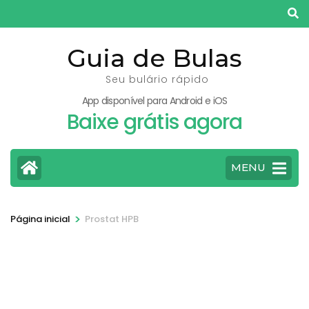
Pular
para
o
Guia de Bulas
conteúdo
Seu bulário rápido
(pressione
App disponível para Android e iOS
Enter)
Baixe grátis agora
MENU
>
Página inicial
Prostat HPB