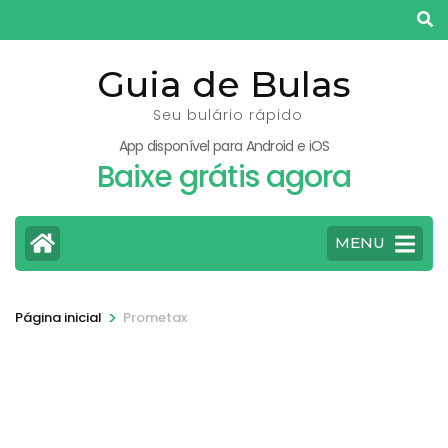
Pular
para
o
Guia de Bulas
conteúdo
Seu bulário rápido
(pressione
App disponível para Android e iOS
Enter)
Baixe grátis agora
MENU
>
Página inicial
Prometax