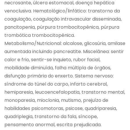
necrosante, úlcera estomacal, doença hepática
venoclusiva. Hematológico/linfático: transtorno da
coagulação, coagulação intravascular disseminada,
pancitopenia, púrpura trombocitopênica, púrpura
trombótica trombocitopênica.
Metabolismo/Nutricional: alcalose, glicosúria, amilase
aumentada incluindo pancreatite. Miscelânea: sentir
calor e frio, sentir-se inquieto, rubor facial,
mobilidade diminuída, falha múltipla de órgãos,
disfunção primária do enxerto. Sistema nervoso:
síndrome do túnel do carpo, infarto cerebral,
hemiparesia, leucoencefalopatia, transtorno mental,
monoparesia, mioclonia, mutismo, prejuízo de
habilidades psicomotoras, psicose, quadriparesia,
quadriplegia, transtorno da fala, síncope,
pensamento anormal, escrita prejudicada.