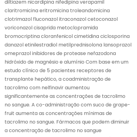
diltiazem nicardipina nifedipina verapamil
claritromicina eritromicina troleandomicina
clotrimazol fluconazol itraconazol cetoconazol
voriconazol cisaprida metoclopramida
bromocriptina cloranfenicol cimetidina ciclosporina
danazol etinilestradiol metilprednisolona lansoprazol
omeprazol inibidores de protease nefazodona
hidróxido de magnésio e alumínio Com base em um
estudo clínico de 5 pacientes receptores de
transplante hepático, a coadministração de
tacrolimo com nelfinavir aumentou
significantemente as concentrações de tacrolimo
no sangue. A co-administração com suco de grape-
fruit aumenta as concentrações mínimas de
tacrolimo no sangue. Fármacos que podem diminuir
a concentração de tacrolimo no sangue