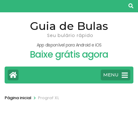
Pular
para
o
Guia de Bulas
conteúdo
Seu bulário rápido
(pressione
App disponível para Android e iOS
Enter)
Baixe grátis agora
MENU
>
Página inicial
Prograf XL