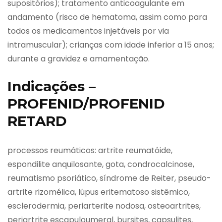
supositórios); tratamento anticoagulante em
andamento (risco de hematoma, assim como para
todos os medicamentos injetáveis por via
intramuscular); crianças com idade inferior a 15 anos;
durante a gravidez e amamentação.
Indicações –
PROFENID/PROFENID
RETARD
processos reumáticos: artrite reumatóide,
espondilite anquilosante, gota, condrocalcinose,
reumatismo psoriático, síndrome de Reiter, pseudo-
artrite rizomélica, lúpus eritematoso sistêmico,
esclerodermia, periarterite nodosa, osteoartrites,
periartrite escapuloumeral, bursites, capsulites,