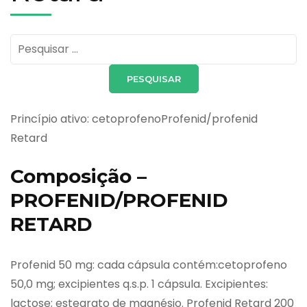
Pesquisar
por:
Princípio ativo: cetoprofenoProfenid/profenid
Retard
Composição –
PROFENID/PROFENID
RETARD
Profenid 50 mg: cada cápsula contém:cetoprofeno
50,0 mg; excipientes q.s.p. 1 cápsula. Excipientes:
lactose; estearato de magnésio. Profenid Retard 200