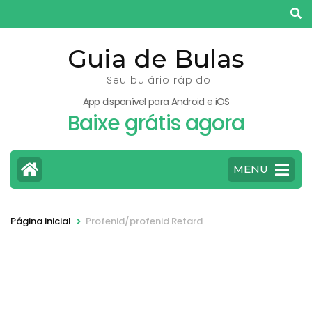
Pular
para
o
Guia de Bulas
conteúdo
Seu bulário rápido
(pressione
App disponível para Android e iOS
Enter)
Baixe grátis agora
MENU
>
Página inicial
Profenid/profenid Retard