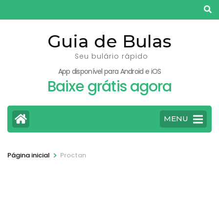
Pular
para
o
Guia de Bulas
conteúdo
Seu bulário rápido
(pressione
App disponível para Android e iOS
Enter)
Baixe grátis agora
MENU
>
Página inicial
Proctan