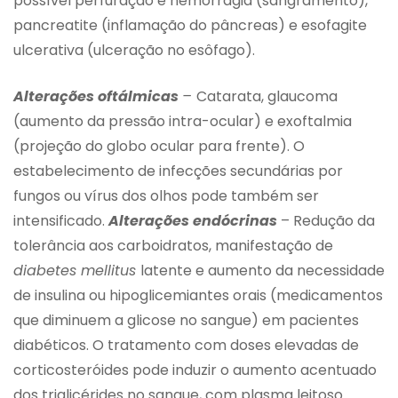
possível perfuração e hemorragia (sangramento),
pancreatite (inflamação do pâncreas) e esofagite
ulcerativa (ulceração no esôfago).
Alterações oftálmicas
–
Catarata, glaucoma
(aumento da pressão intra-ocular) e exoftalmia
(projeção do globo ocular para frente). O
estabelecimento de infecções secundárias por
fungos ou vírus dos olhos pode também ser
intensificado.
Alterações endócrinas
– Redução da
tolerância aos carboidratos, manifestação de
diabetes mellitus
latente e aumento da necessidade
de insulina ou hipoglicemiantes orais (medicamentos
que diminuem a glicose no sangue) em pacientes
diabéticos. O tratamento com doses elevadas de
corticosteróides pode induzir o aumento acentuado
dos triglicérides no sangue, com plasma leitoso.