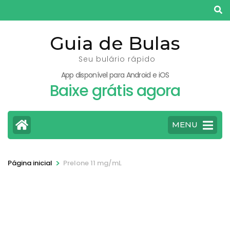
Pular
para
o
Guia de Bulas
conteúdo
Seu bulário rápido
(pressione
App disponível para Android e iOS
Enter)
Baixe grátis agora
MENU
>
Página inicial
Prelone 11 mg/mL