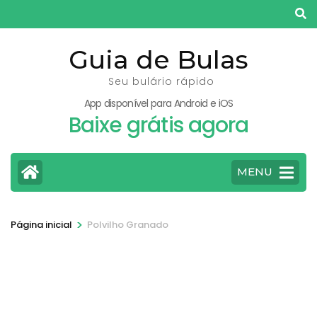
Pular
para
o
Guia de Bulas
conteúdo
Seu bulário rápido
(pressione
App disponível para Android e iOS
Enter)
Baixe grátis agora
MENU
>
Página inicial
Polvilho Granado