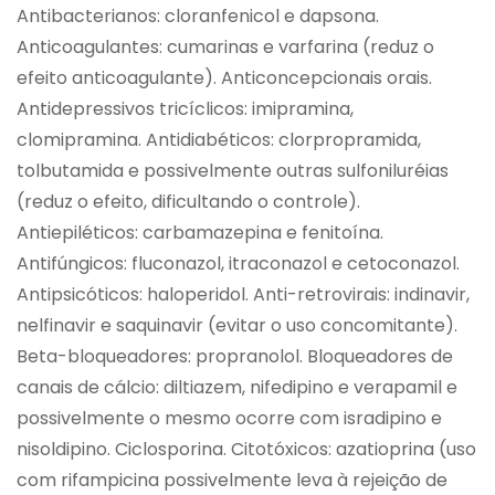
Antibacterianos: cloranfenicol e dapsona.
Anticoagulantes: cumarinas e varfarina (reduz o
efeito anticoagulante). Anticoncepcionais orais.
Antidepressivos tricíclicos: imipramina,
clomipramina. Antidiabéticos: clorpropramida,
tolbutamida e possivelmente outras sulfoniluréias
(reduz o efeito, dificultando o controle).
Antiepiléticos: carbamazepina e fenitoína.
Antifúngicos: fluconazol, itraconazol e cetoconazol.
Antipsicóticos: haloperidol. Anti-retrovirais: indinavir,
nelfinavir e saquinavir (evitar o uso concomitante).
Beta-bloqueadores: propranolol. Bloqueadores de
canais de cálcio: diltiazem, nifedipino e verapamil e
possivelmente o mesmo ocorre com isradipino e
nisoldipino. Ciclosporina. Citotóxicos: azatioprina (uso
com rifampicina possivelmente leva à rejeição de