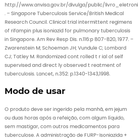
http://www.anvisa.gov.br/divulga/public/livro_eletro
. – Singapore Tuberculosis Service/British Medical
Research Council. Clinical trial intermittent regimens
of rifampin plus isoniazid for pulmonary tuberculosis
in Singapore. Am Rev Resp Dis. n.116:p 807-820, 1977. –
Zwarenstein M; Schoeman JH; Vundule C; Lombard
CJ; Tatley M. Randomized cont rolled t r ial of self
supervised and direct ly observed t reatment of
tuberculosis. Lancet, n.352: p.1340-1343,1998.
Modo de usar
O produto deve ser ingerido pela manhã, em jejum
ou duas horas após a refeição, com algum líquido,
sem mastigar, com outros medicamentos para
tuberculose. A administração de FURP-Isoniazida +