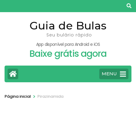
Pular
para
o
Guia de Bulas
conteúdo
Seu bulário rápido
(pressione
App disponível para Android e iOS
Enter)
Baixe grátis agora
MENU
>
Página inicial
Pirazinamida