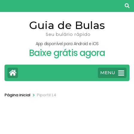
Pular
para
o
Guia de Bulas
conteúdo
Seu bulário rápido
(pressione
App disponível para Android e iOS
Enter)
Baixe grátis agora
MENU
>
Página inicial
Piportil L4