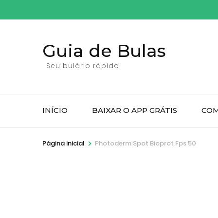
Pular
para
o
Guia de Bulas
conteúdo
(pressione
Seu bulário rápido
Enter)
INÍCIO
BAIXAR O APP GRÁTIS
COM
>
Página inicial
Photoderm Spot Bioprot Fps 50