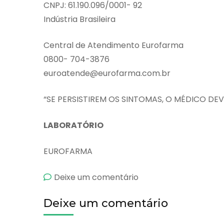
CNPJ: 61.190.096/0001- 92
Indústria Brasileira
Central de Atendimento Eurofarma
0800- 704-3876
euroatende@eurofarma.com.br
“SE PERSISTIREM OS SINTOMAS, O MÉDICO DE
LABORATÓRIO
EUROFARMA
emPhotoderm
Deixe um comentário
Spot
Deixe um comentário
Bioprot
Fps