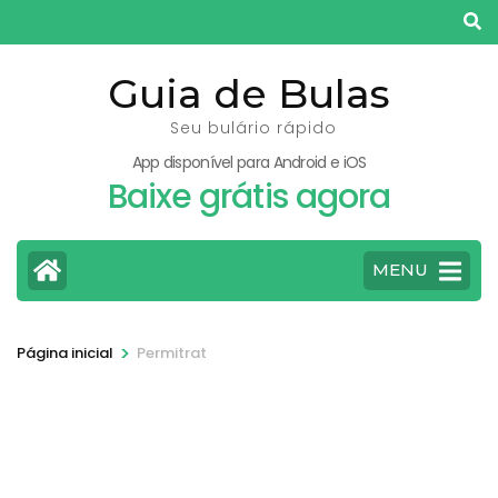
Pular
para
o
Guia de Bulas
conteúdo
Seu bulário rápido
(pressione
App disponível para Android e iOS
Enter)
Baixe grátis agora
MENU
>
Página inicial
Permitrat