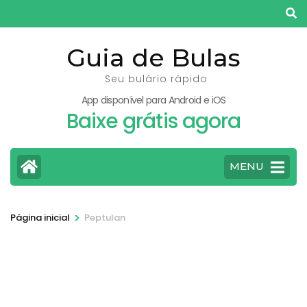
Pular
para
o
Guia de Bulas
conteúdo
Seu bulário rápido
(pressione
App disponível para Android e iOS
Enter)
Baixe grátis agora
MENU
>
Página inicial
Peptulan