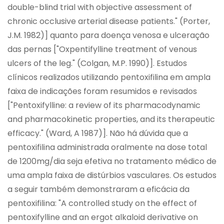
double-blind trial with objective assessment of
chronic occlusive arterial disease patients." (Porter,
J.M. 1982)] quanto para doença venosa e ulceração
das pernas ["Oxpentifylline treatment of venous
ulcers of the leg." (Colgan, M.P. 1990)]. Estudos
clínicos realizados utilizando pentoxifilina em ampla
faixa de indicações foram resumidos e revisados
["Pentoxifylline: a review of its pharmacodynamic
and pharmacokinetic properties, and its therapeutic
efficacy." (Ward, A 1987)]. Não há dúvida que a
pentoxifilina administrada oralmente na dose total
de 1200mg/dia seja efetiva no tratamento médico de
uma ampla faixa de distúrbios vasculares. Os estudos
a seguir também demonstraram a eficácia da
pentoxifilina: "A controlled study on the effect of
pentoxifylline and an ergot alkaloid derivative on