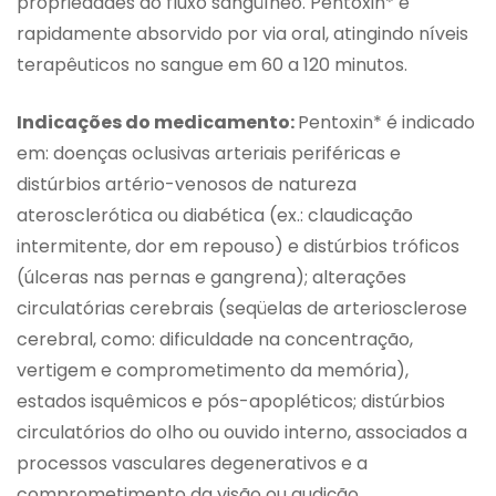
propriedades do fluxo sangüíneo. Pentoxin* é
rapidamente absorvido por via oral, atingindo níveis
terapêuticos no sangue em 60 a 120 minutos.
Indicações do medicamento:
Pentoxin* é indicado
em: doenças oclusivas arteriais periféricas e
distúrbios artério-venosos de natureza
aterosclerótica ou diabética (ex.: claudicação
intermitente, dor em repouso) e distúrbios tróficos
(úlceras nas pernas e gangrena); alterações
circulatórias cerebrais (seqüelas de arteriosclerose
cerebral, como: dificuldade na concentração,
vertigem e comprometimento da memória),
estados isquêmicos e pós-apopléticos; distúrbios
circulatórios do olho ou ouvido interno, associados a
processos vasculares degenerativos e a
comprometimento da visão ou audição.