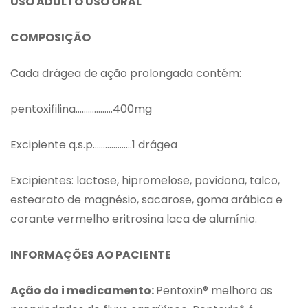
USO ADULTO USO ORAL
COMPOSIÇÃO
Cada drágea de ação prolongada contém:
pentoxifilina………………400mg
Excipiente q.s.p……………….1 drágea
Excipientes: lactose, hipromelose, povidona, talco,
estearato de magnésio, sacarose, goma arábica e
corante vermelho eritrosina laca de alumínio.
INFORMAÇÕES AO PACIENTE
Ação do i medicamento:
Pentoxin® melhora as