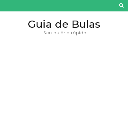
Pular
para
o
Guia de Bulas
conteúdo
Seu bulário rápido
(pressione
Enter)