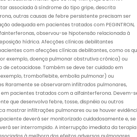
ar associada à síndrome do tipo gripe, descrita
na, outras causas de febre persistente precisam ser
atação adequada em pacientes tratados com PEGINTRON,
fainterferonas, observou-se hipotensão relacionada à
posição hídrica. Afecções clínicas debilitantes
cientes com afecções clínicas debilitantes, como os q
or exemplo, doença pulmonar obstrutiva crônica) ou
o de cetoacidose. Também se deve ter cuidado em
 exemplo, tromboflebite, embolia pulmonar) ou
es Raramente se observaram infiltrados pulmonares,
em pacientes tratados com a alfainterferona. Devem-s
ente que desenvolva febre, tosse, dispnéia ou outros
cica mostrar infiltrações pulmonares ou se houver evidênc
aciente deverá ser monitorizado cuidadosamente e, se
rá ser interrompido. A interrupção imediata da terapia
ssociados à melhora dos efeitos adversos pulmonares.