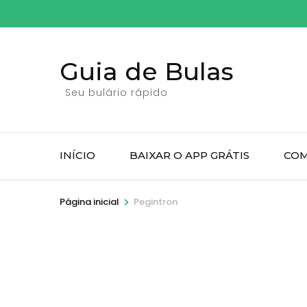
Pular
para
o
Guia de Bulas
conteúdo
(pressione
Seu bulário rápido
Enter)
INÍCIO
BAIXAR O APP GRÁTIS
COM
>
Página inicial
Pegintron