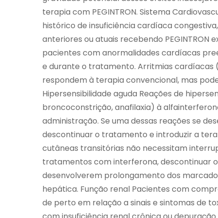
terapia com PEGINTRON. Sistema Cardiovascu
histórico de insuficiência cardíaca congestiv
anteriores ou atuais recebendo PEGINTRON
pacientes com anormalidades cardíacas pree
e durante o tratamento. Arritmias cardíacas
respondem à terapia convencional, mas pode
Hipersensibilidade aguda Reações de hipersens
broncoconstrição, anafilaxia) à alfainterfe
administração. Se uma dessas reações se de
descontinuar o tratamento e introduzir a ter
cutâneas transitórias não necessitam interr
tratamentos com interferona, descontinuar
desenvolverem prolongamento dos marcador
hepática. Função renal Pacientes com com
de perto em relação a sinais e sintomas de t
com insuficiência renal crônica ou depuraçã