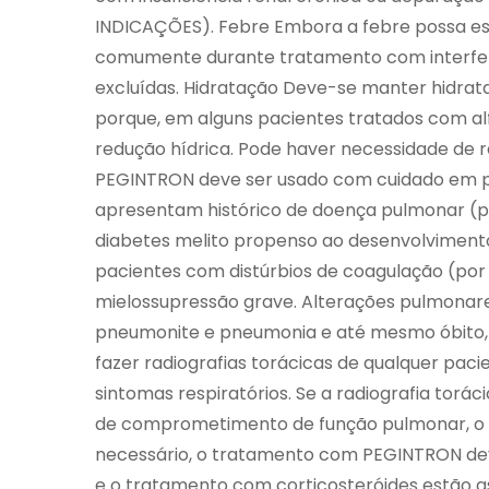
INDICAÇÕES). Febre Embora a febre possa est
comumente durante tratamento com interfero
excluídas. Hidratação Deve-se manter hidr
porque, em alguns pacientes tratados com al
redução hídrica. Pode haver necessidade de re
PEGINTRON deve ser usado com cuidado em pa
apresentam histórico de doença pulmonar (p
diabetes melito propenso ao desenvolviment
pacientes com distúrbios de coagulação (por
mielossupressão grave. Alterações pulmonar
pneumonite e pneumonia e até mesmo óbito, 
fazer radiografias torácicas de qualquer paci
sintomas respiratórios. Se a radiografia torá
de comprometimento de função pulmonar, o p
necessário, o tratamento com PEGINTRON deve
e o tratamento com corticosteróides estão a