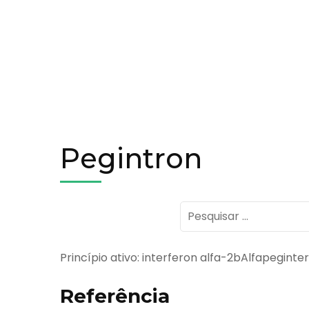
Pegintron
Pesquisar
por:
Princípio ativo: interferon alfa-2bAlfapeginte
Referência