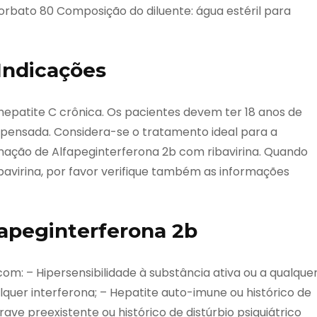
sorbato 80 Composição do diluente: água estéril para
Indicações
epatite C crônica. Os pacientes devem ter 18 anos de
pensada. Considera-se o tratamento ideal para a
nação de Alfapeginterferona 2b com ribavirina. Quando
virina, por favor verifique também as informações
fapeginterferona 2b
: – Hipersensibilidade à substância ativa ou a qualque
alquer interferona; – Hepatite auto-imune ou histórico de
ave preexistente ou histórico de distúrbio psiquiátrico