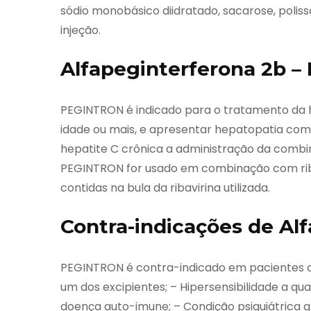
sódio monobásico diidratado, sacarose, polis
injeção.
Alfapeginterferona 2b – 
PEGINTRON é indicado para o tratamento da h
idade ou mais, e apresentar hepatopatia com
hepatite C crônica a administração da combi
PEGINTRON for usado em combinação com riba
contidas na bula da ribavirina utilizada.
Contra-indicações de Al
PEGINTRON é contra-indicado em pacientes com
um dos excipientes; – Hipersensibilidade a qu
doença auto-imune; – Condição psiquiátrica gr