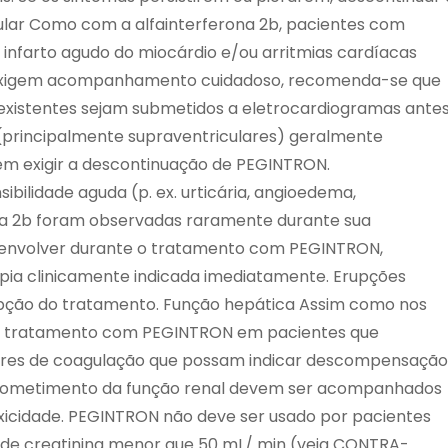
lar Como com a alfainterferona 2b, pacientes com
a, infarto agudo do miocárdio e/ou arritmias cardíacas
 exigem acompanhamento cuidadoso, recomenda-se que
xistentes sejam submetidos a eletrocardiogramas ante
 (principalmente supraventriculares) geralmente
m exigir a descontinuação de PEGINTRON.
ibilidade aguda (p. ex. urticária, angioedema,
rona 2b foram observadas raramente durante sua
senvolver durante o tratamento com PEGINTRON,
apia clinicamente indicada imediatamente. Erupções
upção do tratamento. Função hepática Assim como nos
 o tratamento com PEGINTRON em pacientes que
es de coagulação que possam indicar descompensação
prometimento da função renal devem ser acompanhados
oxicidade. PEGINTRON não deve ser usado por pacientes
o de creatinina menor que 50 mL/ min (veja CONTRA-