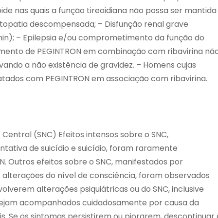
ide nas quais a função tireoidiana não possa ser mantida
topatia descompensada; – Disfunção renal grave
in); – Epilepsia e/ou comprometimento da função do
atamento de PEGINTRON em combinação com ribavirina nã
ando a não existência de gravidez. – Homens cujas
ratados com PEGINTRON em associação com ribavirina.
 Central (SNC) Efeitos intensos sobre o SNC,
ntativa de suicídio e suicídio, foram raramente
 Outros efeitos sobre o SNC, manifestados por
alterações do nível de consciência, foram observados
olverem alterações psiquiátricas ou do SNC, inclusive
s sejam acompanhados cuidadosamente por causa da
is. Se os sintomas persistirem ou piorarem, descontinuar 