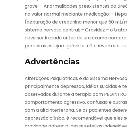
grave; – Anormalidades preexistentes da tireó
no valor normal mediante medicação; – Hepa
(depuração de creatinina menor que 50 mL/m
sistema nervoso central; – Gravidez – o tr
deve ser iniciado antes de um exame comprov
parceiras estejam grávidas não devem ser t
Advertências
Alterações Psiquiátricas e do Sistema Nervoso
principalmente depressão, idéias suicidas e te
observados durante a terapia com PEGINTRON.
comportamento agressivo, confusão e outras 
com a alfainterferona. Se os pacientes desenv
depressão clínica, é recomendável que ele
gravidade potencial desses efeitos indesejáve