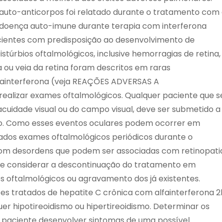
uto-anticorpos foi relatado durante o tratamento com
a doença auto-imune durante terapia com interferona
entes com predisposição ao desenvolvimento de
stúrbios oftalmológicos, inclusive hemorragias de retina,
 ou veia da retina foram descritos em raras
lfainterferona (veja REAÇÕES ADVERSAS A
alizar exames oftalmológicos. Qualquer paciente que s
cuidade visual ou do campo visual, deve ser submetido a
o. Como esses eventos oculares podem ocorrer em
dos exames oftalmológicos periódicos durante o
 desordens que podem ser associadas com retinopati
se considerar a descontinuação do tratamento em
s oftalmológicos ou agravamento dos já existentes.
es tratados de hepatite C crônica com alfainterferona 2
er hipotireoidismo ou hipertireoidismo. Determinar os
 o paciente desenvolver sintomas de uma possível