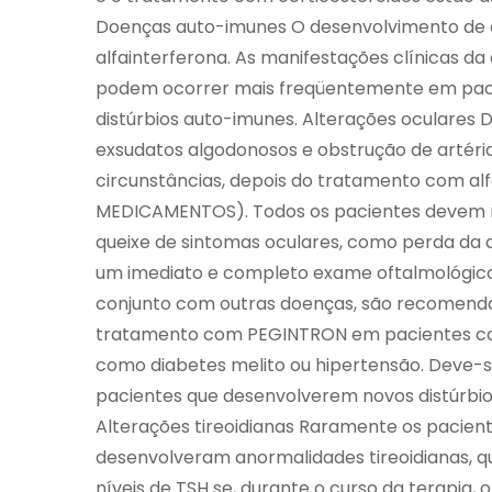
Doenças auto-imunes O desenvolvimento de a
alfainterferona. As manifestações clínicas d
podem ocorrer mais freqüentemente em paci
distúrbios auto-imunes. Alterações oculares Di
exsudatos algodonosos e obstrução de artéria
circunstâncias, depois do tratamento com a
MEDICAMENTOS). Todos os pacientes devem re
queixe de sintomas oculares, como perda da a
um imediato e completo exame oftalmológic
conjunto com outras doenças, são recomenda
tratamento com PEGINTRON em pacientes com
como diabetes melito ou hipertensão. Deve-
pacientes que desenvolverem novos distúrbio
Alterações tireoidianas Raramente os pacient
desenvolveram anormalidades tireoidianas, qu
níveis de TSH se, durante o curso da terapia,