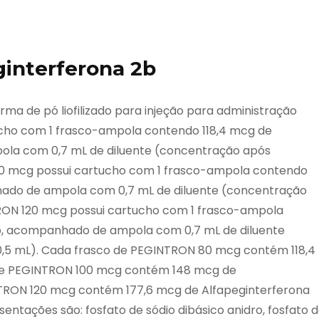
interferona 2b
 de pó liofilizado para injeção para administração
cho com 1 frasco-ampola contendo 118,4 mcg de
ola com 0,7 mL de diluente (concentração após
100 mcg possui cartucho com 1 frasco-ampola contendo
hado de ampola com 0,7 mL de diluente (concentração
TRON 120 mcg possui cartucho com 1 frasco-ampola
b, acompanhado de ampola com 0,7 mL de diluente
0,5 mL). Cada frasco de PEGINTRON 80 mcg contém 118,4
 de PEGINTRON 100 mcg contém 148 mcg de
NTRON 120 mcg contém 177,6 mcg de Alfapeginterferona
ntações são: fosfato de sódio dibásico anidro, fosfato 