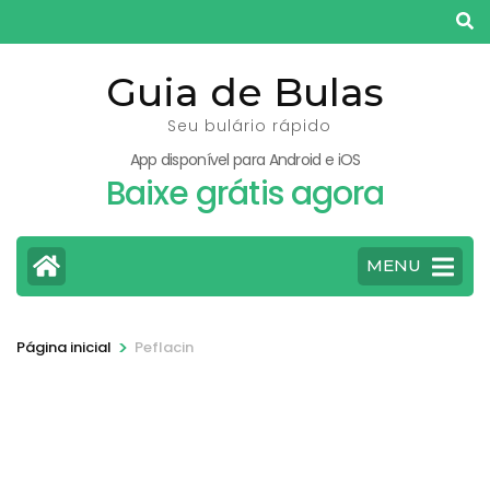
Pular
para
o
Guia de Bulas
conteúdo
Seu bulário rápido
(pressione
App disponível para Android e iOS
Enter)
Baixe grátis agora
MENU
>
Página inicial
Peflacin