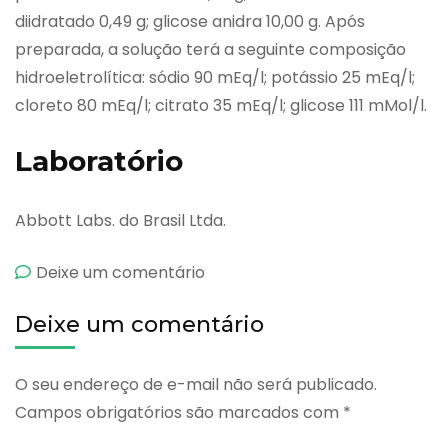
diidratado 0,49 g; glicose anidra 10,00 g. Após
preparada, a solução terá a seguinte composição
hidroeletrolítica: sódio 90 mEq/l; potássio 25 mEq/l;
cloreto 80 mEq/l; citrato 35 mEq/l; glicose 111 mMol/l.
Laboratório
Abbott Labs. do Brasil Ltda.
emPedialyte
Deixe um comentário
90
Deixe um comentário
Pó
O seu endereço de e-mail não será publicado.
Campos obrigatórios são marcados com
*