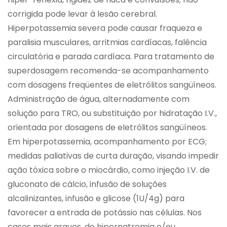
corrigida pode levar à lesão cerebral.
Hiperpotassemia severa pode causar fraqueza e
paralisia musculares, arritmias cardíacas, falência
circulatória e parada cardíaca. Para tratamento de
superdosagem recomenda-se acompanhamento
com dosagens freqüentes de eletrólitos sangüíneos.
Administração de água, alternadamente com
solução para TRO, ou substituição por hidratação I.V.,
orientada por dosagens de eletrólitos sangüíneos.
Em hiperpotassemia, acompanhamento por ECG;
medidas paliativas de curta duração, visando impedir
ação tóxica sobre o miocárdio, como injeção I.V. de
gluconato de cálcio, infusão de soluções
alcalinizantes, infusão e glicose (1U/4g) para
favorecer a entrada de potássio nas células. Nos
casos mais graves, de hipernatremia e/ou