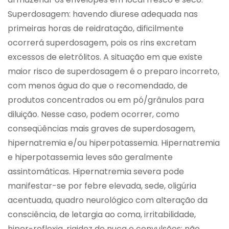
Superdosagem: havendo diurese adequada nas
primeiras horas de reidratação, dificilmente
ocorrerá superdosagem, pois os rins excretam
excessos de eletrólitos. A situação em que existe
maior risco de superdosagem é o preparo incorreto,
com menos água do que o recomendado, de
produtos concentrados ou em pó/grânulos para
diluição. Nesse caso, podem ocorrer, como
conseqüências mais graves de superdosagem,
hipernatremia e/ou hiperpotassemia. Hipernatremia
e hiperpotassemia leves são geralmente
assintomáticas. Hipernatremia severa pode
manifestar-se por febre elevada, sede, oligúria
acentuada, quadro neurológico com alteração da
consciência, de letargia ao coma, irritabilidade,
hiper-reflexia, rigidez de nuca e convulsões; não