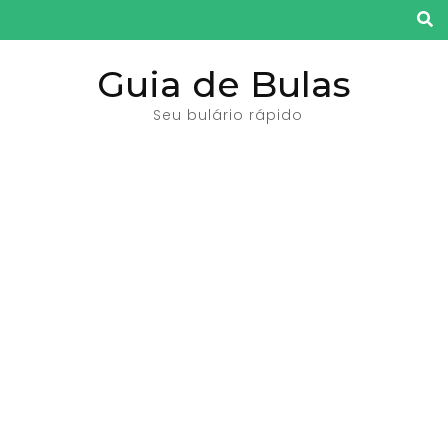
Pular
para
o
Guia de Bulas
conteúdo
Seu bulário rápido
(pressione
Enter)