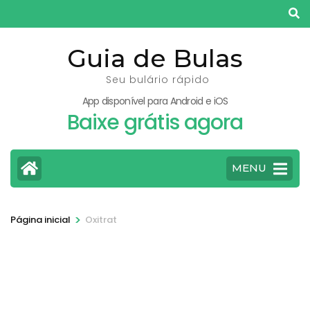
Pular
para
o
Guia de Bulas
conteúdo
Seu bulário rápido
(pressione
App disponível para Android e iOS
Enter)
Baixe grátis agora
MENU
>
Página inicial
Oxitrat