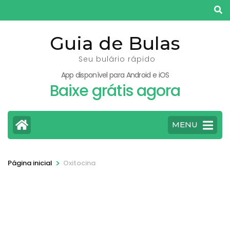
Pular
para
o
Guia de Bulas
conteúdo
Seu bulário rápido
(pressione
App disponível para Android e iOS
Enter)
Baixe grátis agora
MENU
>
Página inicial
Oxitocina