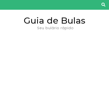
Pular
para
o
Guia de Bulas
conteúdo
Seu bulário rápido
(pressione
Enter)