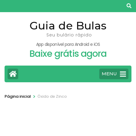
Pular
para
o
Guia de Bulas
conteúdo
Seu bulário rápido
(pressione
App disponível para Android e iOS
Enter)
Baixe grátis agora
MENU
>
Página inicial
Óxido de Zinco