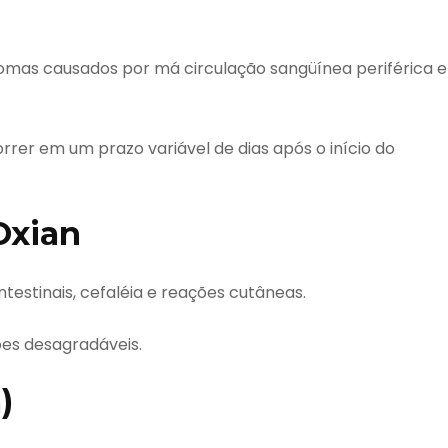
omas causados por má circulação sangüínea periférica e
rer em um prazo variável de dias após o início do
Oxian
testinais, cefaléia e reações cutâneas.
es desagradáveis.
)