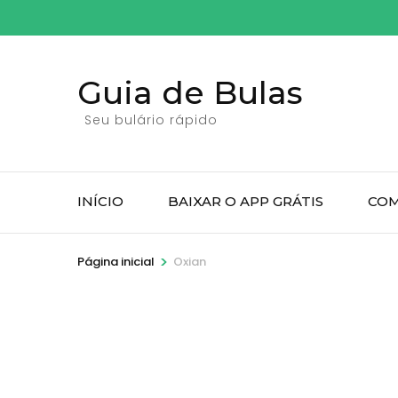
Pular
para
o
Guia de Bulas
conteúdo
(pressione
Seu bulário rápido
Enter)
INÍCIO
BAIXAR O APP GRÁTIS
COM
>
Página inicial
Oxian