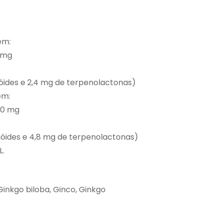
ém:
0 mg
nóides e 2,4 mg de terpenolactonas)
ém:
80 mg
onóides e 4,8 mg de terpenolactonas)
L.
inkgo biloba, Ginco, Ginkgo