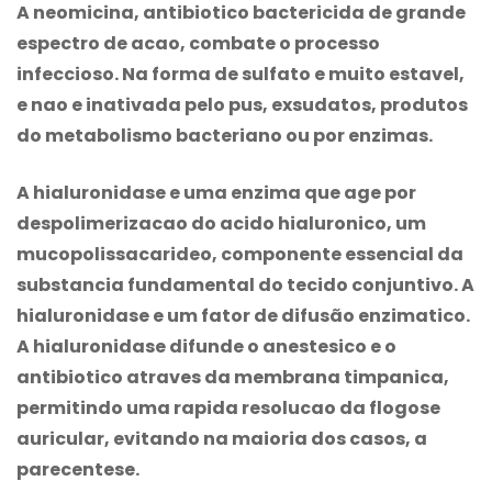
A neomicina, antibiotico bactericida de grande
espectro de acao, combate o processo
infeccioso. Na forma de sulfato e muito estavel,
e nao e inativada pelo pus, exsudatos, produtos
do metabolismo bacteriano ou por enzimas.
A hialuronidase e uma enzima que age por
despolimerizacao do acido hialuronico, um
mucopolissacarideo, componente essencial da
substancia fundamental do tecido conjuntivo. A
hialuronidase e um fator de difusão enzimatico.
A hialuronidase difunde o anestesico e o
antibiotico atraves da membrana timpanica,
permitindo uma rapida resolucao da flogose
auricular, evitando na maioria dos casos, a
parecentese.