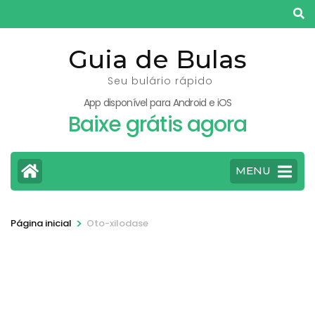
Pular
para
o
Guia de Bulas
conteúdo
Seu bulário rápido
(pressione
App disponível para Android e iOS
Enter)
Baixe grátis agora
MENU
>
Página inicial
Oto-xilodase