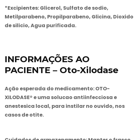
*Excipientes: Glicerol, Sulfato de sodio,
Metilparabeno, Propilparabeno, Glicina, Dioxido
de silicio, Agua purificada.
INFORMAÇÕES AO
PACIENTE – Oto-Xilodase
Ação esperada do medicamento:
OTO-
XILODASE® e uma solucao antiinfecciosa e
anestesica local, para instilar no ouvido, nos
casos de otite.
Cuidados de armazenamento:
Manter o frasco